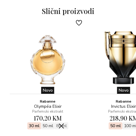
kestena, nugata i šlaga). Ovaj posljednji akord je prava
zvijezda ove cijele kreacije.
Slični proizvodi
Novo
Novo
Rabanne
Rabanne
Olympéa Elixir
Invictus Elixir
Parfemski ekstrakt
Parfemski ekstra
170,20 KM
218,90 K
30 ml
50 ml
80 ml
50 ml
100 m