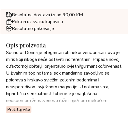
Besplatna dostava iznad 90,00 KM
Poklon uz svaku kupovinu
Besplatno pakovanje
Opis proizvoda
Sound of Donna je elegantan ali nekonvencionalan, ovo je
miris koji nikoga neće ostaviti indiferentnim. Pripada novoj
olfaktornoj obitelji: orijentalno cvjetni/gurmansko/drvenast.
U živahnim top notama, sok mandarine zavodljivo se
poigrava s hrskavo svježim zelenim bademima i
neusporedivom svježinom magnolije. U notama srca,
hipnotična senzualnost tuberose je naglašena
neospornom ženstvenosti ruže i nježnom mekoćom
heliotropa. U notama baze, nalazi se suptilna ravnoteža 3
Pročitaj više
sastojka koji su inače u međusobnom kontrastu:
sandalovina, paćuli i Mont Blanc akord (desert rađen od