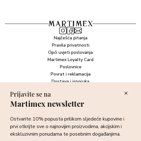
Najčešća pitanja
Pravila privatnosti
Opći uvjeti poslovanja
Martimex Loyalty Card
Poslovnice
Povrat i reklamacija
Dostava i isporuka
Plaćanje robe
Prijavite se na
Martimex newsletter
Newsletter
Ostvarite 10% popusta prilikom sljedeće kupovine i prvi otkrijte
Ostvarite 10% popusta prilikom sljedeće kupovine i
sve o najnovijim proizvodima, akcijskim i ekskluzivnim
ponudama te posebnim događanjima.
prvi otkrijte sve o najnovijim proizvodima, akcijskim i
ekskluzivnim ponudama te posebnim događanjima.
Prijava