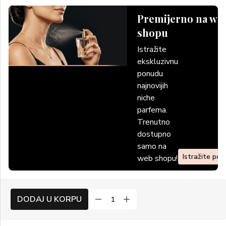
Premijerno na we
shopu
Istražite
ekskluzivnu
ponudu
najnovijih
niche
parfema.
Trenutno
dostupno
samo na
Istražite po
web shopu!
DODAJ U KORPU