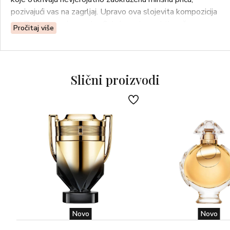
pozivajući vas na zagrljaj. Upravo ova slojevita kompozicija
čini Trésor nezaboravnim. Svi njegovi aspekti zrače
Pročitaj više
ženstvenošću” Sophia Grojsman, kreatorica parfema.
Slični proizvodi
Novo
Novo