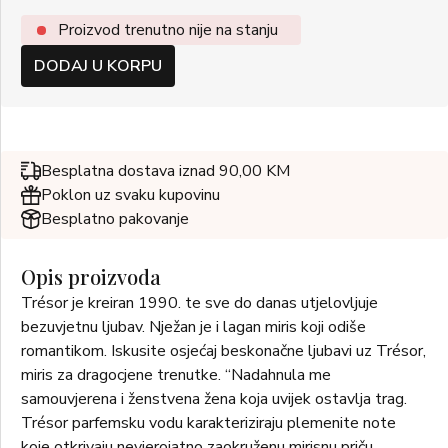
Proizvod trenutno nije na stanju
DODAJ U KORPU
Besplatna dostava iznad 90,00 KM
Poklon uz svaku kupovinu
Besplatno pakovanje
Opis proizvoda
Trésor je kreiran 1990. te sve do danas utjelovljuje
bezuvjetnu ljubav. Nježan je i lagan miris koji odiše
romantikom. Iskusite osjećaj beskonačne ljubavi uz Trésor,
miris za dragocjene trenutke. “Nadahnula me
samouvjerena i ženstvena žena koja uvijek ostavlja trag.
Trésor parfemsku vodu karakteriziraju plemenite note
koje otkrivaju nevjerojatno zaokruženu mirisnu priču,