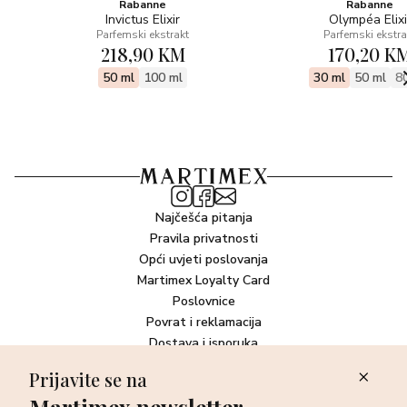
Rabanne
Rabanne
Invictus Elixir
Olympéa Elixi
Parfemski ekstrakt
Parfemski ekstra
218,90 KM
170,20 K
50 ml
100 ml
30 ml
50 ml
8
Najčešća pitanja
Pravila privatnosti
Opći uvjeti poslovanja
Martimex Loyalty Card
Poslovnice
Povrat i reklamacija
Dostava i isporuka
Plaćanje robe
Prijavite se na