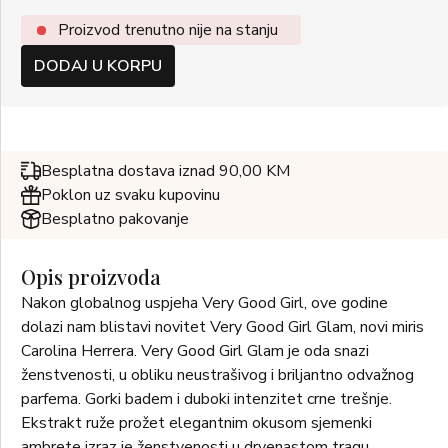
Proizvod trenutno nije na stanju
DODAJ U KORPU
Besplatna dostava iznad 90,00 KM
Poklon uz svaku kupovinu
Besplatno pakovanje
Opis proizvoda
Nakon globalnog uspjeha Very Good Girl, ove godine
dolazi nam blistavi novitet Very Good Girl Glam, novi miris
Carolina Herrera. Very Good Girl Glam je oda snazi
ženstvenosti, u obliku neustrašivog i briljantno odvažnog
parfema. Gorki badem i duboki intenzitet crne trešnje.
Ekstrakt ruže prožet elegantnim okusom sjemenki
ambrete izraz je ženstvenosti u drvenastom tragu