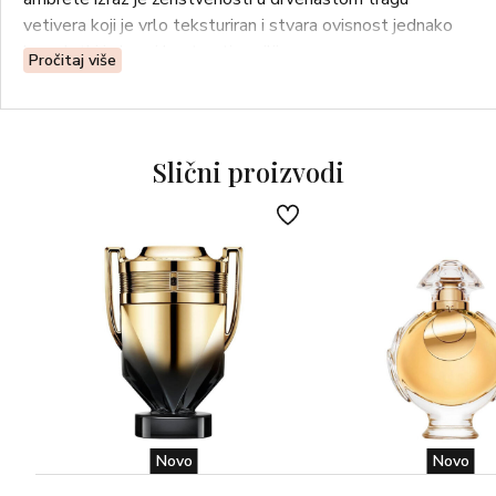
vetivera koji je vrlo teksturiran i stvara ovisnost jednako
kao slatki i ukusni kontrasti vanilije.
Pročitaj više
MIRIS: cvjetno drvenasti miris s notama ambre
MIRISNE NOTE: crna trešnja, gorki badem, ruža, sjemenke
ambrete, vetiver, burbon vanila
Slični proizvodi
Novo
Novo