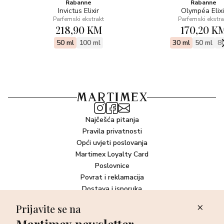
Rabanne
Rabanne
Invictus Elixir
Olympéa Elixi
Parfemski ekstrakt
Parfemski ekstra
218,90 KM
170,20 K
50 ml
100 ml
30 ml
50 ml
8
Najčešća pitanja
Pravila privatnosti
Opći uvjeti poslovanja
Martimex Loyalty Card
Poslovnice
Povrat i reklamacija
Dostava i isporuka
Plaćanje robe
Prijavite se na