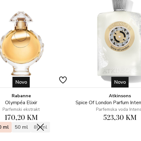
Novo
Novo
Rabanne
Atkinsons
Olympéa Elixir
Spice Of London Parfum Inte
Parfemski ekstrakt
Parfemska voda Inten
170,20 KM
523,30 KM
0 ml
50 ml
80 ml