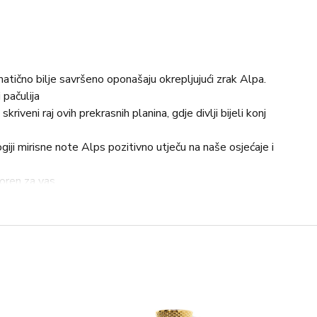
romatično bilje savršeno oponašaju okrepljujući zrak Alpa.
 pačulija
skriveni raj ovih prekrasnih planina, gdje divlji bijeli konj
giji mirisne note Alps pozitivno utječu na naše osjećaje i
voren za vas.
i bergamot, filipinski elemi, bobice smreke (orpur)®,
lute), planinski papar, egipatski bosiljak (orpur)®
nezijski pačuli (orpur)® vetiver haitii (orpur)®