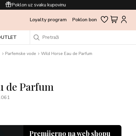
Poklon uz svaku kupovinu
Loyalty program
Poklon bon
OUTLET
i
Parfemske vode
Wild Horse Eau de Parfum
u de Parfum
1061
Premijerno na web shopu