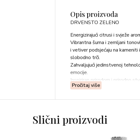
Opis proizvoda
DRVENSTO ZELENO
Energizirajući citrusi i svježe a
Vibrantna šuma i zemljani tonovi
i vetiver podsjećaju na kameniti i 
slobodno trči.
Zahvaljujući jedinstvenoj tehnolo
emocije.
Inspiriran prirodom i prirodno st
Pročitaj više
GORNJE NOTE: talijanska limeta 
indijski kardamom (orpur)®
NOTE SRCA: balzam od jele (abso
BAZNE NOTE: akigalawood ™, indo
Slični proizvodi
Vivascentz™ technology