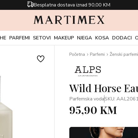
Besplatna dostava iznad 90,00 KM
CHE
PARFEMI
SETOVI
MAKEUP
NJEGA
KOSA
DODACI
Početna
Parfemi
Ženski parfem
Wild Horse Ea
Parfemska voda
SKU: AAL206
95,90 KM