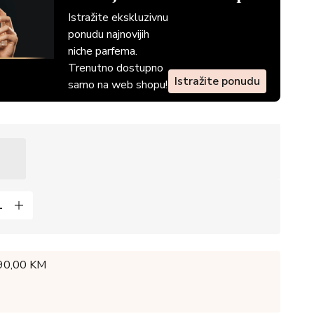
Istražite ekskluzivnu
ponudu najnovijih
niche parfema.
Trenutno dostupno
Istražite ponudu
samo na web shopu!
 90,00 KM