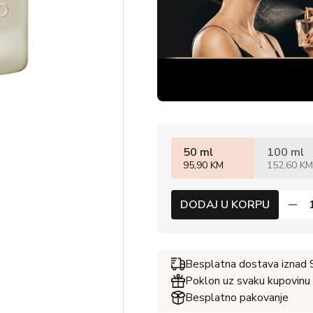
50 ml
100 ml
95,90 KM
152,60 KM
DODAJ U KORPU
Besplatna dostava iznad
Poklon uz svaku kupovinu
Besplatno pakovanje