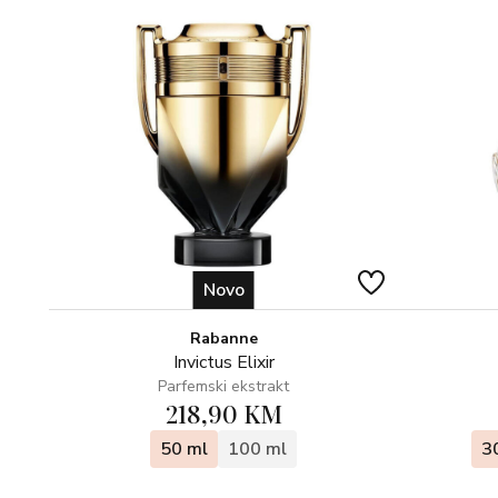
Novo
Rabanne
Invictus Elixir
Parfemski ekstrakt
218,90 KM
50 ml
100 ml
3