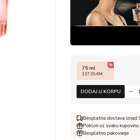
%
75 ml
137,35 KM
DODAJ U KORPU
Besplatna dostava iznad
Poklon uz svaku kupovinu
Besplatno pakovanje