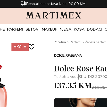
Besplatna dostava iznad 90,00 KM
CHE
PARFEMI
SETOVI
MAKEUP
NJEGA
KOSA
DODACI
Početna
Parfemi
Ženski parfem
AKCIJA
Dolce Rose Eau
Toaletna voda
SKU: DIGI3070
137,35 KM
211,30