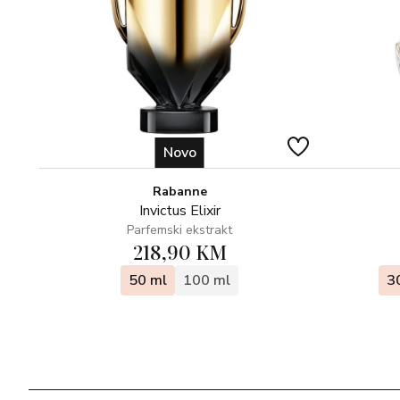
Novo
Rabanne
Invictus Elixir
Parfemski ekstrakt
218,90 KM
50 ml
100 ml
3