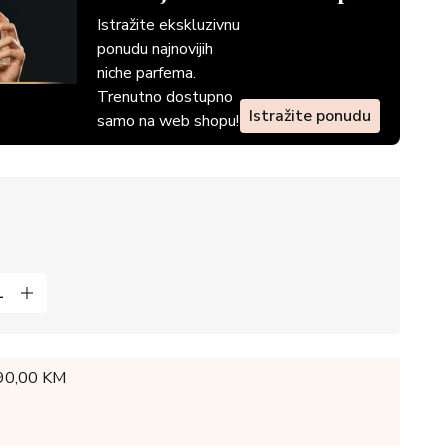
Istražite ekskluzivnu
ponudu najnovijih
niche parfema.
Trenutno dostupno
Istražite ponudu
samo na web shopu!
 90,00 KM