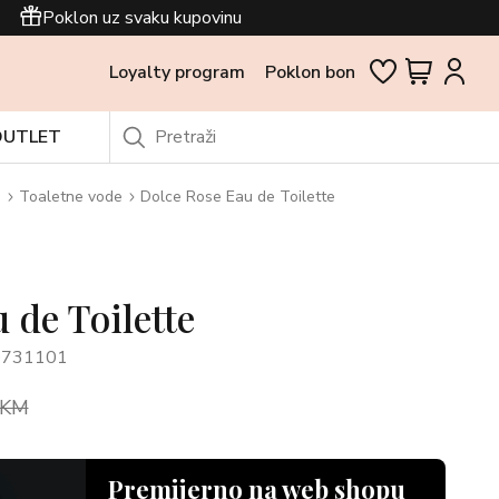
Poklon uz svaku kupovinu
Loyalty program
Poklon bon
OUTLET
i
Toaletne vode
Dolce Rose Eau de Toilette
 de Toilette
0731101
 KM
Premijerno na web shopu