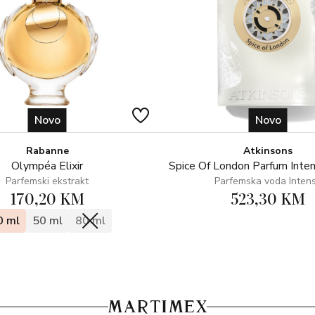
Novo
Novo
Rabanne
Atkinsons
Olympéa Elixir
Spice Of London Parfum Inte
Parfemski ekstrakt
Parfemska voda Inten
170,20 KM
523,30 KM
0 ml
50 ml
80 ml