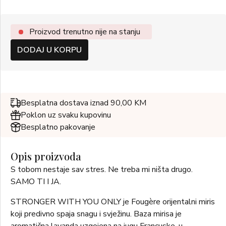
Proizvod trenutno nije na stanju
DODAJ U KORPU
Besplatna dostava iznad 90,00 KM
Poklon uz svaku kupovinu
Besplatno pakovanje
Opis proizvoda
S tobom nestaje sav stres. Ne treba mi ništa drugo.
SAMO TI I JA.
STRONGER WITH YOU ONLY je Fougère orijentalni miris
koji predivno spaja snagu i svježinu. Baza mirisa je