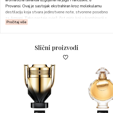
aromatična lavanda uzgojena na jugu Francuske, u
Provansi. Ovaj je sastojak ekstrahiran kroz molekularnu
destilaciju koja stvara jedinstvene note, stvorene posebno
za Armani. Tako nastaje svjež, čist miris koji u kombinaciji s
Pročitaj više
pelargonijom s Madagaskara pojačava voćne i cvjetne
note.
Nanesite toaletnu vodu na pulsne točke: vrat, ručni zglob i
Slični proizvodi
unutarnji dio lakta.