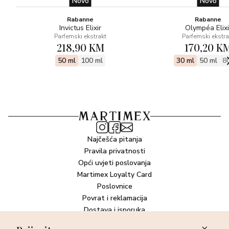
Novo
Novo
Rabanne
Rabanne
Invictus Elixir
Olympéa Elixi
Parfemski ekstrakt
Parfemski ekstra
218,90 KM
170,20 K
50 ml
100 ml
30 ml
50 ml
8
Najčešća pitanja
Pravila privatnosti
Opći uvjeti poslovanja
Martimex Loyalty Card
Poslovnice
Povrat i reklamacija
Dostava i isporuka
Plaćanje robe