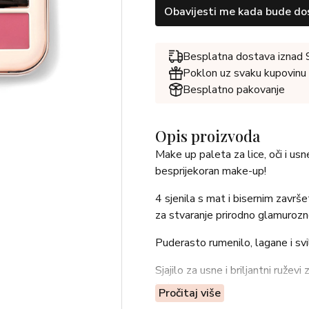
Obavijesti me kada bude do
Besplatna dostava iznad
Poklon uz svaku kupovinu
Besplatno pakovanje
Opis proizvoda
Make up paleta za lice, oči i usn
besprijekoran make-up!
4 sjenila s mat i bisernim završ
za stvaranje prirodno glamurozno
Puderasto rumenilo, lagane i sv
Sjajilo za usne i briljantni ružev
boje na usnama.
Pročitaj više