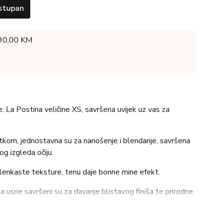
stupan
 90,00 KM
e: La Postina veličine XS, savršena uvijek uz vas za
etkom, jednostavna su za nanošenje i blendanje, savršena
g izgleda očiju.
ilenkaste teksture, tenu daje bonne mine efekt.
i za usne savršeni su za davanje blistavog finiša te prirodne