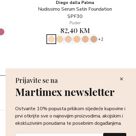
Diego dalla Palma
Nudissimo Serum Satin Foundation
SPF30
Puder
82,40 KM
+2
Prijavite se na
Poslovnice
Martimex newsletter
Povrat i reklamacija
Dostava i isporuka
Plaćanje robe
Ostvarite 10% popusta prilikom sljedeće kupovine i
prvi otkrijte sve o najnovijim proizvodima, akcijskim i
ekskluzivnim ponudama te posebnim događanjima.