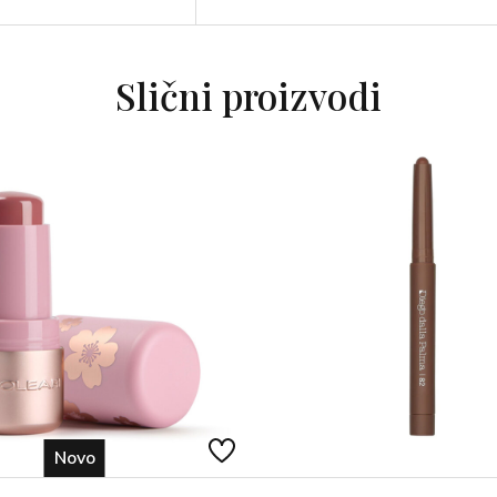
Priložen je i praktični dvostruki k
Slični proizvodi
Novo