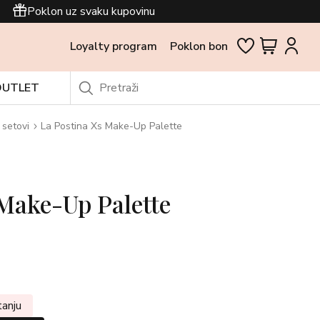
Poklon uz svaku kupovinu
Loyalty program
Poklon bon
OUTLET
setovi
La Postina Xs Make-Up Palette
Make-Up Palette
tanju