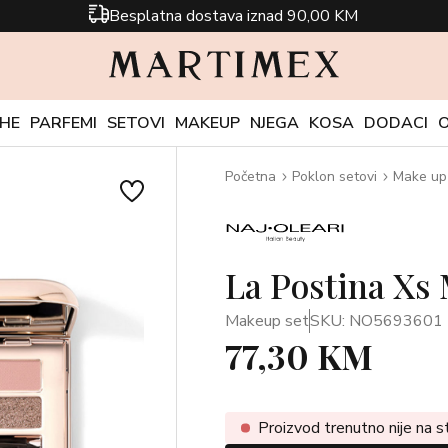
Besplatna dostava iznad 90,00 KM
CHE
PARFEMI
SETOVI
MAKEUP
NJEGA
KOSA
DODACI
Početna
Poklon setovi
Make up 
La Postina Xs 
Makeup set
SKU: NO5693601
77,30 KM
Proizvod trenutno nije na s