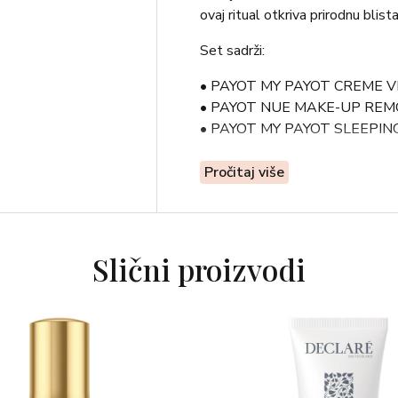
ovaj ritual otkriva prirodnu blista
Set sadrži:
• PAYOT MY PAYOT CREME VIT
• PAYOT NUE MAKE-UP REMOVAL 
• PAYOT MY PAYOT SLEEPING 
Upute za upotrebu:
Pročitaj više
My Payot Krema za lice: Tretman
Nue Gel za čišćenje lica i uklan
umasirajte kružnim pokretima i 
Slični proizvodi
My Payot Noćna maska za lice:
sloju navečer jednom ili dva pu