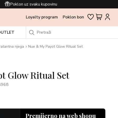
Poklon uz svaku kupovinu
Loyalty program
Poklon bon
OUTLET
ratantna njega
Nue & My Payot Glow Ritual Set
t Glow Ritual Set
8968
Premijerno na web shopu