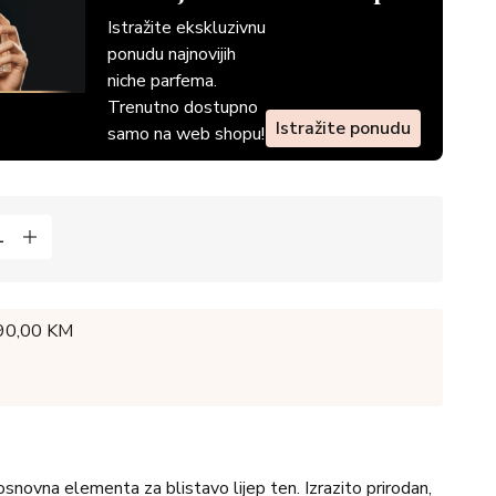
Istražite ekskluzivnu
ponudu najnovijih
niche parfema.
Trenutno dostupno
Istražite ponudu
samo na web shopu!
 90,00 KM
osnovna elementa za blistavo lijep ten. Izrazito prirodan,