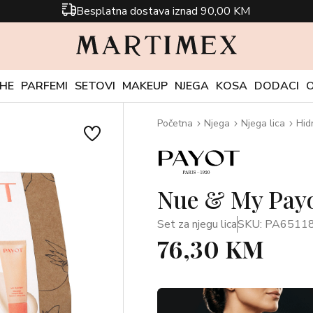
Besplatna dostava iznad 90,00 KM
CHE
PARFEMI
SETOVI
MAKEUP
NJEGA
KOSA
DODACI
Početna
Njega
Njega lica
Hid
Nue & My Payo
Set za njegu lica
SKU: PA6511
76,30 KM