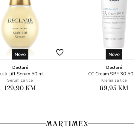
Novo
Novo
Declaré
Declaré
ulti Lift Serum 50 ml
CC Cream SPF 30 50
Serum za lice
Krema za lice
129,90 KM
69,95 KM