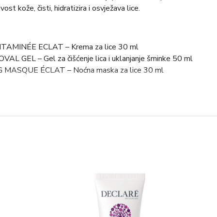
vost kože, čisti, hidratizira i osvježava lice.
AMINÉE ECLAT – Krema za lice 30 ml
GEL – Gel za čišćenje lica i uklanjanje šminke 50 ml
MASQUE ÉCLAT – Noćna maska za lice 30 ml
 za nanošenje danju i noću.
janje šminke: svakodnevno nanesite na vlažnu kožu,
zatim isperite vodom.
 Nanesite My Payot Sleeping Masque Éclat u tankom
ta tjedno umjesto uobičajenog noćnog tretmana.