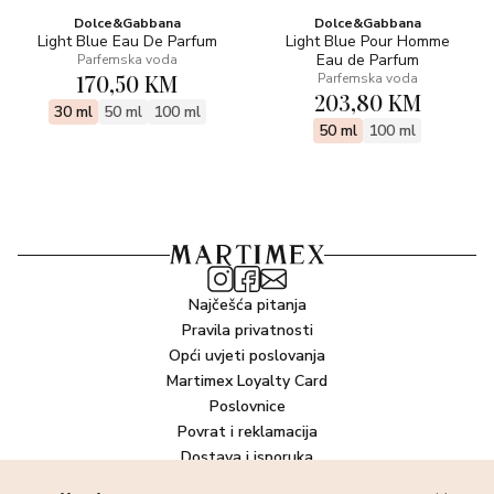
Dolce&Gabbana
Dolce&Gabbana
Light Blue Eau De Parfum
Light Blue Pour Homme
Eau de Parfum
Parfemska voda
170,50 KM
Parfemska voda
203,80 KM
30 ml
50 ml
100 ml
50 ml
100 ml
Najčešća pitanja
Pravila privatnosti
Opći uvjeti poslovanja
Martimex Loyalty Card
Poslovnice
Povrat i reklamacija
Dostava i isporuka
Plaćanje robe