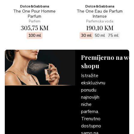
Dolce&Gabbana
Dolce&Gabbana
The One Pour Homme
The One Eau de Parfum
Parfum
Intense
Parfem
Parfemska voda
305,75 KM
190,10 KM
100 ml
30 ml
50 ml
75 ml
Premijerno na we
shopu
Istražite
ekskluzivnu
ponudu
najnovijih
niche
parfema.
Trenutno
dostupno
samo na