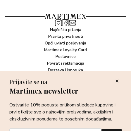
Najčešća pitanja
Pravila privatnosti
Opći uvjeti poslovanja
Martimex Loyalty Card
Poslovnice
Povrat i reklamacija
Dostava i isporuka
Plaćanje robe
Prijavite se na
Martimex newsletter
Newsletter
Ostvarite 10% popusta prilikom sljedeće kupovine i prvi otkrijte
Ostvarite 10% popusta prilikom sljedeće kupovine i
sve o najnovijim proizvodima, akcijskim i ekskluzivnim
ponudama te posebnim događanjima.
prvi otkrijte sve o najnovijim proizvodima, akcijskim i
ekskluzivnim ponudama te posebnim događanjima.
Prijava