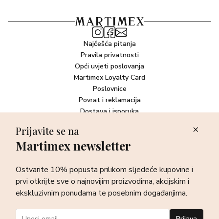
Najčešća pitanja
Pravila privatnosti
Opći uvjeti poslovanja
Martimex Loyalty Card
Poslovnice
Povrat i reklamacija
Dostava i isporuka
Plaćanje robe
Prijavite se na
Martimex newsletter
Newsletter
Ostvarite 10% popusta prilikom sljedeće kupovine i prvi otkrijte
Ostvarite 10% popusta prilikom sljedeće kupovine i
sve o najnovijim proizvodima, akcijskim i ekskluzivnim
ponudama te posebnim događanjima.
prvi otkrijte sve o najnovijim proizvodima, akcijskim i
ekskluzivnim ponudama te posebnim događanjima.
Prijava
Prijava