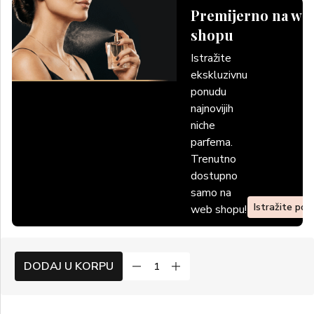
Premijerno na we
shopu
Istražite
ekskluzivnu
ponudu
najnovijih
niche
parfema.
Trenutno
dostupno
samo na
Istražite po
web shopu!
DODAJ U KORPU