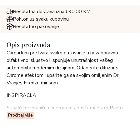
Besplatna dostava iznad 90,00 KM
Poklon uz svaku kupovinu
Besplatno pakovanje
Opis proizvoda
Carparfum pretvara svako putovanje u nezaboravno
olfaktivno iskustvo i ispunjuje unutrašnjost vašeg
automobila modernim dizajnom. Odaberite difuzor s
Chrome efektom i uparite ga sa svojim omiljenim Dr.
Vranjes Firenze mirisom.
INSPIRACIJA
Slaveći bezgraničnu energiju mladosti, maestro Paolo
Vranjes obogatio je svoju originalnu paletu ambijentalnih
Pročitaj više
mirisa novim “cvjetnim buketom”.
OLFAKTIVNA PIRAMIDA