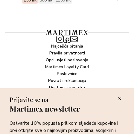
250 ml
500 ml
1250 ml
Najčešća pitanja
Pravila privatnosti
Opći uvjeti poslovanja
Martimex Loyalty Card
Poslovnice
Povrat i reklamacija
Dostava i isporuka
Plaćanje robe
Prijavite se na
Martimex newsletter
Newsletter
Ostvarite 10% popusta prilikom sljedeće kupovine i prvi otkrijte
Ostvarite 10% popusta prilikom sljedeće kupovine i
sve o najnovijim proizvodima, akcijskim i ekskluzivnim
ponudama te posebnim događanjima.
prvi otkrijte sve o najnovijim proizvodima, akcijskim i