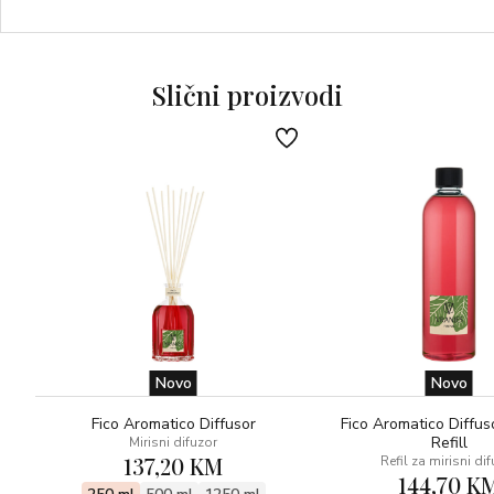
gornjeg dijela može se mijenjati svaki put kada se istroši.
NOTE: VOĆNE – limeta, đumbir, bijeli papar
UGOĐAJ: ENERGIZIRAJUĆI
Slični proizvodi
Novo
Novo
Fico Aromatico Diffusor
Fico Aromatico Diffus
Refill
Mirisni difuzor
137,20 KM
Refil za mirisni di
144,70 K