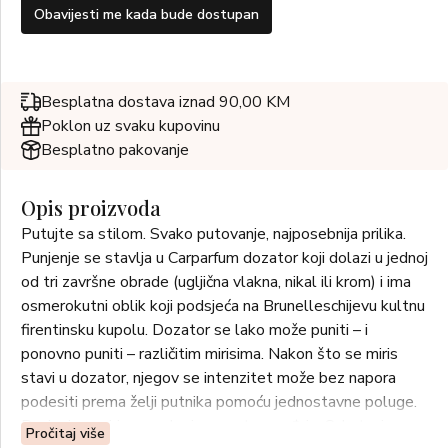
Obavijesti me kada bude dostupan
Besplatna dostava iznad 90,00 KM
Poklon uz svaku kupovinu
Besplatno pakovanje
Opis proizvoda
Putujte sa stilom. Svako putovanje, najposebnija prilika.
Punjenje se stavlja u Carparfum dozator koji dolazi u jednoj
od tri završne obrade (ugljična vlakna, nikal ili krom) i ima
osmerokutni oblik koji podsjeća na Brunelleschijevu kultnu
firentinsku kupolu. Dozator se lako može puniti – i
ponovno puniti – različitim mirisima. Nakon što se miris
stavi u dozator, njegov se intenzitet može bez napora
podesiti prema želji putnika pomoću jednostavne poluge.
Punjenje s mirisom nalazi se unutar uređaja. Odvrtanjem
Pročitaj više