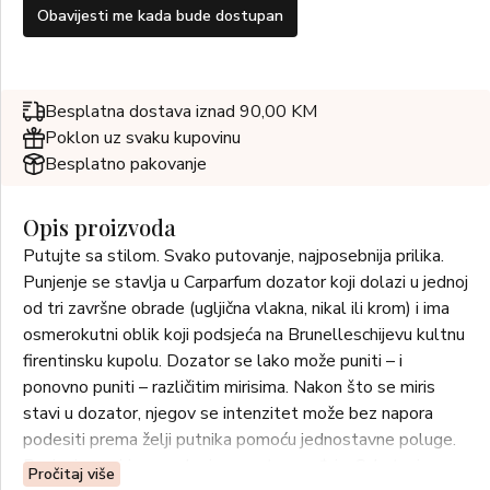
Obavijesti me kada bude dostupan
Besplatna dostava iznad 90,00 KM
Poklon uz svaku kupovinu
Besplatno pakovanje
Opis proizvoda
Putujte sa stilom. Svako putovanje, najposebnija prilika.
Punjenje se stavlja u Carparfum dozator koji dolazi u jednoj
od tri završne obrade (ugljična vlakna, nikal ili krom) i ima
osmerokutni oblik koji podsjeća na Brunelleschijevu kultnu
firentinsku kupolu. Dozator se lako može puniti – i
ponovno puniti – različitim mirisima. Nakon što se miris
stavi u dozator, njegov se intenzitet može bez napora
podesiti prema želji putnika pomoću jednostavne poluge.
Punjenje s mirisom nalazi se unutar uređaja. Odvrtanjem
Pročitaj više