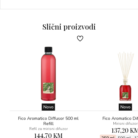
gornjeg dijela može se mijenjati svaki put kada se istroši.
NOTE: ORIJENTALNE – bergamot, oud, smirna
UGOĐAJ: STIMULIRAJUĆI
Slični proizvodi
Novo
Novo
Fico Aromatico Diffusor 500 ml
Fico Aromatico Di
Refill
Mirisni difuzor
137,20 K
Refil za mirisni difuzor
144,70 KM