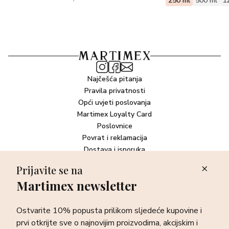
250 ml
500 ml
1
Najčešća pitanja
Pravila privatnosti
Opći uvjeti poslovanja
Martimex Loyalty Card
Poslovnice
Povrat i reklamacija
Dostava i isporuka
Plaćanje robe
Prijavite se na
Martimex newsletter
Newsletter
Ostvarite 10% popusta prilikom sljedeće kupovine i prvi otkrijte
Ostvarite 10% popusta prilikom sljedeće kupovine i
sve o najnovijim proizvodima, akcijskim i ekskluzivnim
ponudama te posebnim događanjima.
prvi otkrijte sve o najnovijim proizvodima, akcijskim i