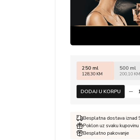
250 ml
500 ml
128,30 KM
200,10 KM
DODAJ U KORPU
Besplatna dostava iznad
Poklon uz svaku kupovinu
Besplatno pakovanje