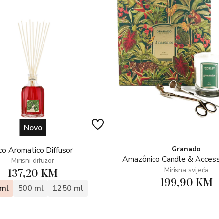
Novo
Granado
co Aromatico Diffusor
Amazônico Candle & Access
Mirisni difuzor
137,20 KM
Mirisna svijeća
199,90 KM
ml
500 ml
1250 ml