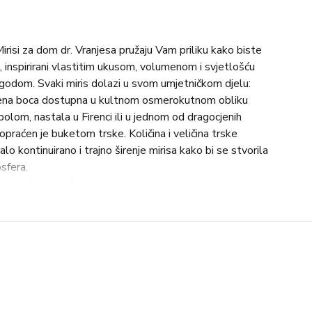
risi za dom dr. Vranjesa pružaju Vam priliku kako biste
 inspirirani vlastitim ukusom, volumenom i svjetlošću
igodom. Svaki miris dolazi u svom umjetničkom djelu:
lena boca dostupna u kultnom osmerokutnom obliku
polom, nastala u Firenci ili u jednom od dragocjenih
opraćen je buketom trske. Količina i veličina trske
lo kontinuirano i trajno širenje mirisa kako bi se stvorila
sfera.
aranče, naranča, cejlonski cimet