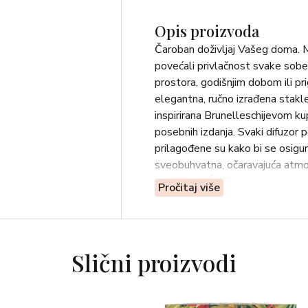
Opis proizvoda
Čaroban doživljaj Vašeg doma. Mi
povećali privlačnost svake sobe,
prostora, godišnjim dobom ili pr
elegantna, ručno izrađena stak
inspirirana Brunelleschijevom ku
posebnih izdanja. Svaki difuzor p
prilagođene su kako bi se osigura
sveobuhvatna, očaravajuća atmo
NOTE: VOĆNE – cvjetovi gorke n
Pročitaj više
UGOĐAJ: ENERGIZIRAJUĆI
Slični proizvodi