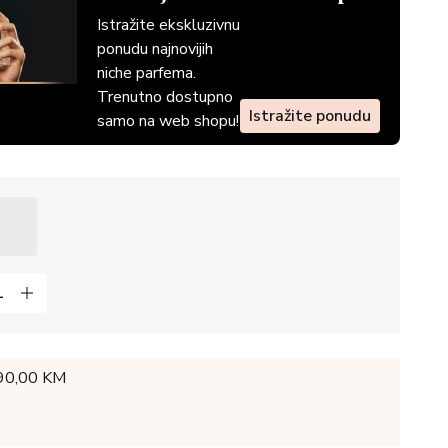
Istražite ekskluzivnu
ponudu najnovijih
niche parfema.
Trenutno dostupno
Istražite ponudu
samo na web shopu!
 90,00 KM