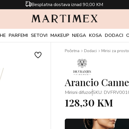
Besplatna dostava iznad 90,00 KM
CHE
PARFEMI
SETOVI
MAKEUP
NJEGA
KOSA
DODACI
Početna
Dodaci
Mirisi za prosto
Arancio Cannel
Mirisni difuzor
SKU: DVFRV001
128,30 KM