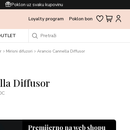
Poklon uz svaku kupovinu
Loyalty program
Poklon bon
OUTLET
r
Mirisni difuzori
Arancio Cannella Diffusor
la Diffusor
0C
Premijerno na web shopu