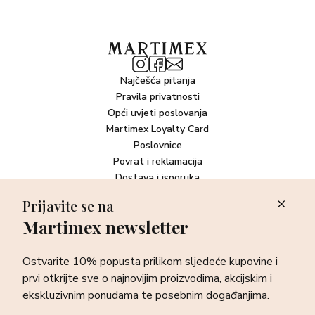
Najčešća pitanja
Pravila privatnosti
Opći uvjeti poslovanja
Martimex Loyalty Card
Poslovnice
Povrat i reklamacija
Dostava i isporuka
Plaćanje robe
Prijavite se na
Martimex newsletter
Newsletter
Ostvarite 10% popusta prilikom sljedeće kupovine i prvi otkrijte
Ostvarite 10% popusta prilikom sljedeće kupovine i
sve o najnovijim proizvodima, akcijskim i ekskluzivnim
ponudama te posebnim događanjima.
prvi otkrijte sve o najnovijim proizvodima, akcijskim i
ekskluzivnim ponudama te posebnim događanjima.
Prijava