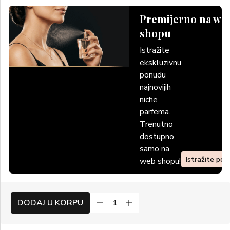
Premijerno na we
shopu
Istražite
ekskluzivnu
ponudu
najnovijih
niche
parfema.
Trenutno
dostupno
samo na
Istražite po
web shopu!
DODAJ U KORPU