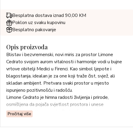
Besplatna dostava iznad 90,00 KM
Poklon uz svaku kupovinu
Besplatno pakovanje
Opis proizvoda
Blistav i bezvremenski, novi miris za prostor Limone
Cedrato svojom aurom vitalnosti i harmonije vodi u bujne
vrtove obitelji Medici u Firenci. Kao simbol ljepote i
blagostanja, idealan je za one koji traže čist, svjež, ali
skladan ambijent. Pretvara svaki prostor u mjesto
ispunjeno pozitivnošću i radošću.
Limone Cedrato je himna radosti življenja i prirode,
osmišljena da pojača svjetlost prostora i unese
svakodnevno blagostanje. Podsjeća na bujni i
Pročitaj više
bezvremenski šarm Medici vrtova. Ovdje se ovo
dragocjeno citruso voće uzgaja od renesanse kako bi se