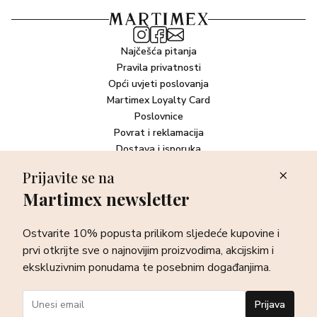
Najčešća pitanja
Pravila privatnosti
Opći uvjeti poslovanja
Martimex Loyalty Card
Poslovnice
Povrat i reklamacija
Dostava i isporuka
Plaćanje robe
Prijavite se na
Martimex newsletter
Newsletter
Ostvarite 10% popusta prilikom sljedeće kupovine i prvi otkrijte
Ostvarite 10% popusta prilikom sljedeće kupovine i
sve o najnovijim proizvodima, akcijskim i ekskluzivnim
ponudama te posebnim događanjima.
prvi otkrijte sve o najnovijim proizvodima, akcijskim i
ekskluzivnim ponudama te posebnim događanjima.
Prijava
Prijava