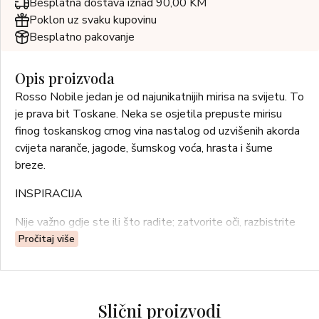
Besplatna dostava iznad 90,00 KM
Poklon uz svaku kupovinu
Besplatno pakovanje
Opis proizvoda
Rosso Nobile jedan je od najunikatnijih mirisa na svijetu. To
je prava bit Toskane. Neka se osjetila prepuste mirisu
finog toskanskog crnog vina nastalog od uzvišenih akorda
cvijeta naranče, jagode, šumskog voća, hrasta i šume
breze.
INSPIRACIJA
Nije važno gdje ste ili što radite; zatvorite oči, razbistrite
misli i zamislite vinograd ili vinoteku u brdima Chiantija. S
Pročitaj više
mirisom Rosso Nobile možete ponovno stvoriti taj
jedinstveni i opuštajući dodir toskanske magije u svojim
životnim prostorima.
Slični proizvodi