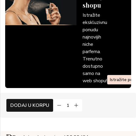
shopu
Istražite
ekskluzivnu
ponudu
najnovijih
niche
parfema.
Trenutno
dostupno
samo na
Istražite po
web shopu!
DODAJ U KORPU