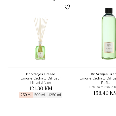
OLFAKTIVNA PIRAMIDA
-Naranča, narančin cvijet, ljubičica
-Jagoda, šumsko voće
-Breza i hrastovo drvo
Fine i skladne note naranče, narančinog cvijeta, ljubičice,
jagode, šumskog voća, drveta breze i hrasta koje je Rosso
Nobile sačuvao aludiraju na bačve toskanskih crnih vina
slavljenih diljem svijeta.
Dr. Vranjes Firenze
Dr. Vranjes Fire
Limone Cedrato Diffusor
Limone Cedrato Diffu
Refill
Mirisni difuzor
121,30 KM
Refil za mirisni di
136,40 K
250 ml
500 ml
1250 ml