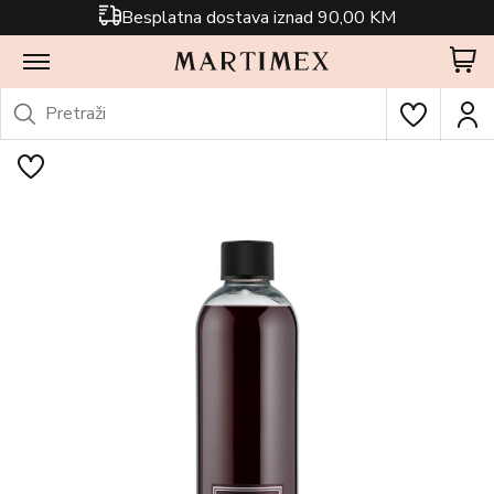
Besplatna dostava iznad 90,00 KM