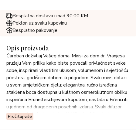
Besplatna dostava iznad 90,00 KM
Poklon uz svaku kupovinu
Besplatno pakovanje
Opis proizvoda
Čaroban doživljaj Vašeg doma. Mirisi za dom dr. Vranjesa
pružaju Vam priliku kako biste povećali privlačnost svake
sobe, inspirirani vlastitim ukusom, volumenom i svjetlošću
prostora, godišnjim dobom ili prigodom. Svaki miris dolazi
u svom umjetničkom djelu: elegantna, ručno izrađena
staklena boca dostupna u kultnom osmerokutnom obliku
inspirirana Brunelleschijevom kupolom, nastala u Firenci ili
u jednom od dragocjenih posebnih izdanja. Svaki difuzor
popraćen je buketom trske. Količina i veličina trske
Pročitaj više
prilagođene su kako bi se osiguralo kontinuirano i trajno
širenje mirisa kako bi se stvorila sveobuhvatna,