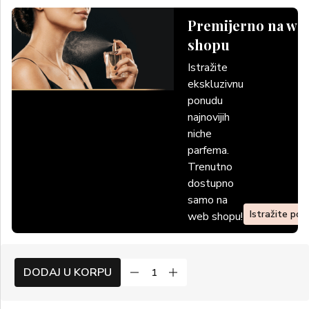
Premijerno na we
shopu
Istražite
ekskluzivnu
ponudu
najnovijih
niche
parfema.
Trenutno
dostupno
samo na
Istražite po
web shopu!
DODAJ U KORPU