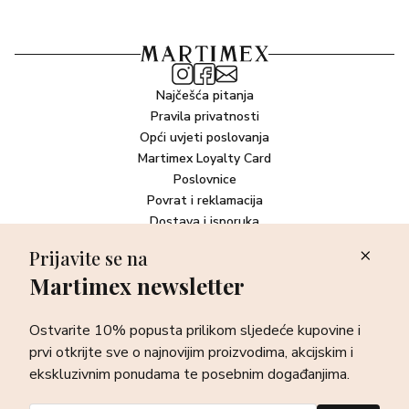
Najčešća pitanja
Pravila privatnosti
Opći uvjeti poslovanja
Martimex Loyalty Card
Poslovnice
Povrat i reklamacija
Dostava i isporuka
Plaćanje robe
Prijavite se na
Martimex newsletter
Newsletter
Ostvarite 10% popusta prilikom sljedeće kupovine i prvi otkrijte
Ostvarite 10% popusta prilikom sljedeće kupovine i
sve o najnovijim proizvodima, akcijskim i ekskluzivnim
ponudama te posebnim događanjima.
prvi otkrijte sve o najnovijim proizvodima, akcijskim i
ekskluzivnim ponudama te posebnim događanjima.
Prijava