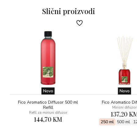
očaravajuća atmosfera.
Slični proizvodi
Novo
Novo
Fico Aromatico Diffusor 500 ml
Fico Aromatico Di
Refill
Mirisni difuzor
137,20 K
Refil za mirisni difuzor
144,70 KM
250 ml
500 ml
1