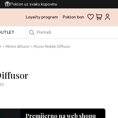
Poklon uz svaku kupovinu
Loyalty program
Poklon bon
OUTLET
r
Mirisni difuzori
Rosso Nobile Diffusor
iffusor
6C
Premijerno na web shopu