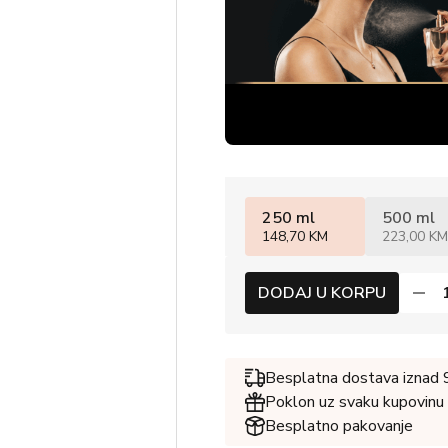
250 ml
500 ml
148,70 KM
223,00 KM
DODAJ U KORPU
Besplatna dostava iznad
Poklon uz svaku kupovinu
Besplatno pakovanje