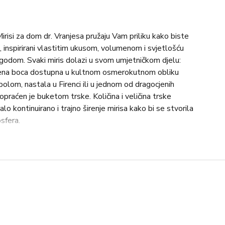
risi za dom dr. Vranjesa pružaju Vam priliku kako biste
 inspirirani vlastitim ukusom, volumenom i svjetlošću
igodom. Svaki miris dolazi u svom umjetničkom djelu:
lena boca dostupna u kultnom osmerokutnom obliku
polom, nastala u Firenci ili u jednom od dragocjenih
opraćen je buketom trske. Količina i veličina trske
lo kontinuirano i trajno širenje mirisa kako bi se stvorila
sfera.
 crvene bobice, breza