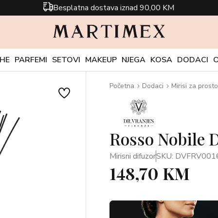
Besplatna dostava iznad 90,00 KM
CHE
PARFEMI
SETOVI
MAKEUP
NJEGA
KOSA
DODACI
Početna
Dodaci
Mirisi za prosto
Rosso Nobile D
Mirisni difuzor
SKU: DVFRV001
148,70 KM