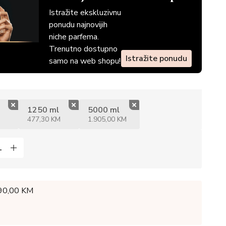
Istražite ekskluzivnu
ponudu najnovijih
niche parfema.
Trenutno dostupno
Istražite ponudu
samo na web shopu!
1250 ml
5000 ml
477,30 KM
1.905,00 KM
 90,00 KM