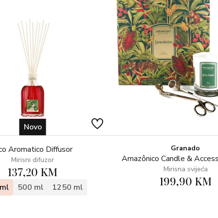
Novo
Granado
co Aromatico Diffusor
Amazônico Candle & Access
Mirisni difuzor
137,20 KM
Mirisna svijeća
199,90 KM
ml
500 ml
1250 ml