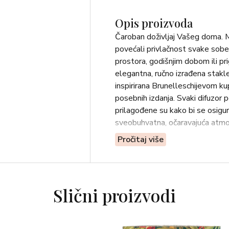
Opis proizvoda
Čaroban doživljaj Vašeg doma. Mi
povećali privlačnost svake sobe,
prostora, godišnjim dobom ili pr
elegantna, ručno izrađena stak
inspirirana Brunelleschijevom ku
posebnih izdanja. Svaki difuzor p
prilagođene su kako bi se osigura
sveobuhvatna, očaravajuća atmo
Pročitaj više
NOTE: VOĆNE – naranča, jagoda,
UGOĐAJ: OPUŠTAJUĆI
Slični proizvodi