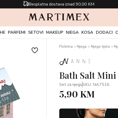
Besplatna dostava iznad 90,00 KM
CHE
PARFEMI
SETOVI
MAKEUP
NJEGA
KOSA
DODACI
Početna
Njega
Njega tijela
Nj
Bath Salt Mini
Set za njegu
SKU: NA7516
5,90 KM