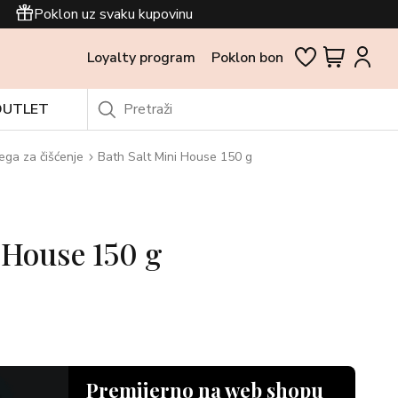
Poklon uz svaku kupovinu
Loyalty program
Poklon bon
OUTLET
ega za čišćenje
Bath Salt Mini House 150 g
 House 150 g
Premijerno na web shopu