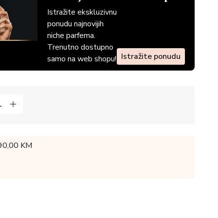
Istražite ekskluzivnu
ponudu najnovijih
niche parfema.
Trenutno dostupno
Istražite ponudu
samo na web shopu!
 90,00 KM