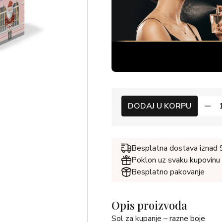
DODAJ U KORPU
Besplatna dostava iznad
Poklon uz svaku kupovinu
Besplatno pakovanje
Opis proizvoda
Sol za kupanje – razne boje