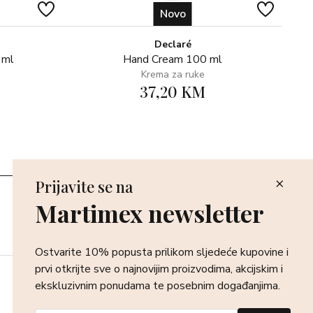
Novo
Declaré
 ml
Hand Cream 100 ml
Krema za ruke
37,20 KM
Prijavite se na
Poslovnice
Martimex newsletter
Povrat i reklamacija
Dostava i isporuka
Plaćanje robe
Ostvarite 10% popusta prilikom sljedeće kupovine i
prvi otkrijte sve o najnovijim proizvodima, akcijskim i
ekskluzivnim ponudama te posebnim događanjima.