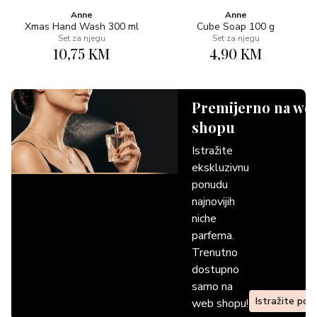
Anne
Anne
Xmas Hand Wash 300 ml
Cube Soap 100 g
Set za njegu
Set za njegu
10,75 KM
4,90 KM
Premijerno na we
shopu
Istražite
ekskluzivnu
ponudu
najnovijih
niche
parfema.
Trenutno
dostupno
samo na
Istražite pon
web shopu!