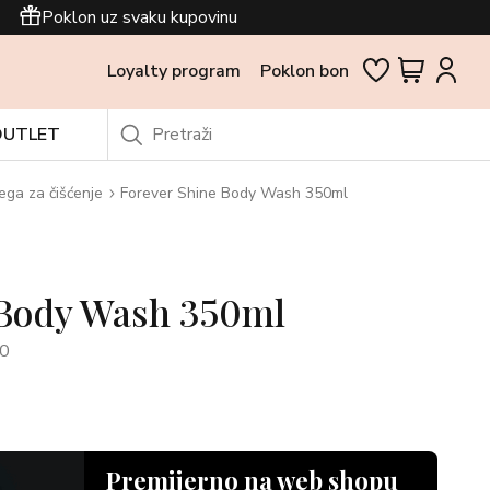
Poklon uz svaku kupovinu
Loyalty program
Poklon bon
OUTLET
ega za čišćenje
Forever Shine Body Wash 350ml
 Body Wash 350ml
0
Premijerno na web shopu