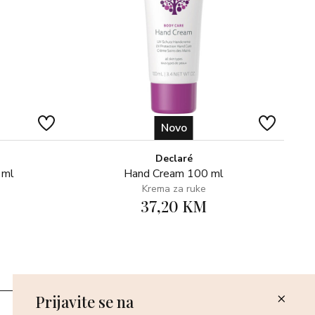
lhexylglycerin, Leuconostoc/Radish Root Ferment
bamate, Phenoxy-ethanol, Calcium Sodium Borosilicate,
ellol, Butylphenyl Methylpropional, Benzyl Salicylate,
-Isomethyl Ionone, Cinnamyl Alcohol, Titanium Dioxide
), Red 40 (CI 16035), Tin Oxide (CI 77861), Blue 1 (CI
muliran s veganskim sastojcima te ne sadrži sulfate,
Novo
Declaré
 ml
Hand Cream 100 ml
Krema za ruke
37,20 KM
Prijavite se na
Poslovnice