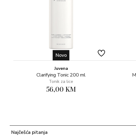
Novo
Juvena
Clarifying Tonic 200 ml
M
Tonik za lice
56,00 KM
Najčešća pitanja