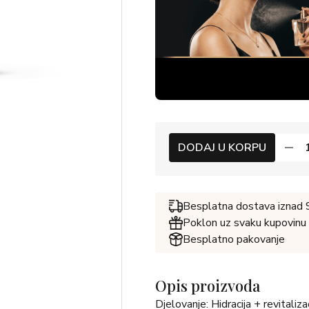
DODAJ U KORPU
Besplatna dostava iznad
Poklon uz svaku kupovinu
Besplatno pakovanje
Opis proizvoda
Djelovanje: Hidracija + revitalizac