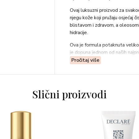
Ovaj luksuzni proizvod za svako
njegu kože koji pružaju osjećaj č
blistavom i zdravom, a oleosomi
hidracije.
Ova je formula potaknuta veliko
je dopuna jednom od naših najpr
njezin osvježavajući miris Velvet
Pročitaj više
egzotično drvenaste) postiže se 
raspoloženje.
Upotreba: Nanesite izravno na dl
Slični proizvodi
stvorili bogatu pjenu, zatim teme
Sastojci: Water (Aqua), Sodiu
Oil, Acrylates Copolymer, Coca
Tocopherol, Pisum Sativum (Pe
Sodium PCA, Sodium Lactate, Arg
Proline, Threonine, Histidine, P