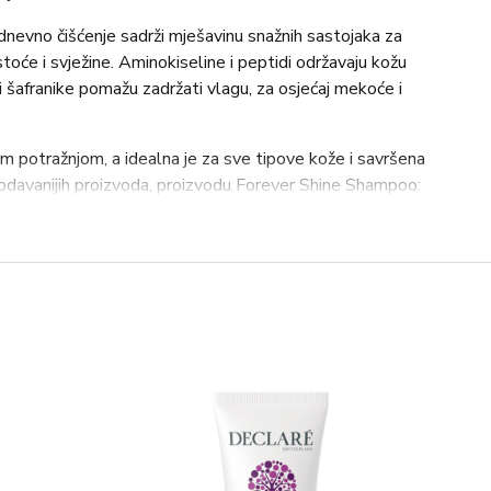
dnevno čišćenje sadrži mješavinu snažnih sastojaka za
istoće i svježine. Aminokiseline i peptidi održavaju kožu
 šafranike pomažu zadržati vlagu, za osjećaj mekoće i
m potražnjom, a idealna je za sve tipove kože i savršena
odavanijih proizvoda, proizvodu Forever Shine Shampoo:
 Oud (s citrusnim notama koje se razvijaju u cvjetne i
prirodnim sastojcima te je sofisticiran i podiže
anove ili spužvicu i umasirajte na mokru kožu da biste
ljito isperite.
m C14-16 Olefin Sulfonate, PEG-25 Hydrogenated Castor
midopropyl Betaine, Fragrance (Parfum), Oleth-10,
a) Peptide, PEG-1M, PEG-4 Dilaurate, PEG-4 Laurate,
inine, Aspartic Acid, PCA, Glycine, Alanine, Isoleucine,
henylalanine, Serine, Valine, Sodium Hydroxide, Disodium