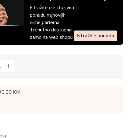
Istražite ekskluzivnu
ponudu najnovijih
niche parfema.
Trenutno dostupno
Istražite ponudu
samo na web shopu!
 90,00 KM
ija