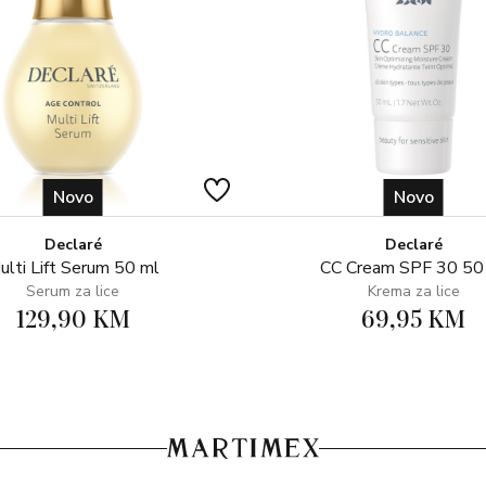
EDTA, Tetrasodium EDTA, Ethy
Filtrate, Iodopropynyl Butylcar
Linalool, Hexyl Cinnamal, Citron
Limonene, Amyl Cinnamal, Alpha
(CI 77891), Yellow 6 (CI 15985
42090).
Više informacija: Proizvod je for
Novo
Novo
parabene i dodana bojila.
Declaré
Declaré
ulti Lift Serum 50 ml
CC Cream SPF 30 50
Serum za lice
Krema za lice
129,90 KM
69,95 KM