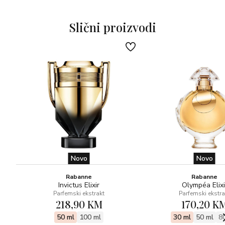
Glavne note: trešnja, talijanska mandarina, kruška
Note srca: gardenija, ruža, listovi ljubičice
Slični proizvodi
Bazne note: ambroks, vanilija, bijeli mošus
Novo
Novo
Rabanne
Rabanne
Invictus Elixir
Olympéa Elixi
Parfemski ekstrakt
Parfemski ekstra
218,90 KM
170,20 K
50 ml
100 ml
30 ml
50 ml
8