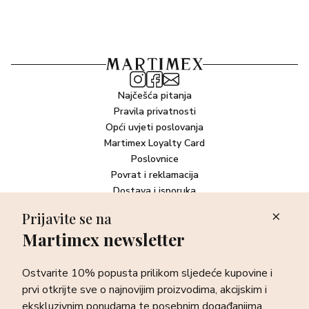
Najčešća pitanja
Pravila privatnosti
Opći uvjeti poslovanja
Martimex Loyalty Card
Poslovnice
Povrat i reklamacija
Dostava i isporuka
Plaćanje robe
Prijavite se na
Martimex newsletter
Newsletter
Ostvarite 10% popusta prilikom sljedeće kupovine i prvi otkrijte
Ostvarite 10% popusta prilikom sljedeće kupovine i
sve o najnovijim proizvodima, akcijskim i ekskluzivnim
ponudama te posebnim događanjima.
prvi otkrijte sve o najnovijim proizvodima, akcijskim i
ekskluzivnim ponudama te posebnim događanjima.