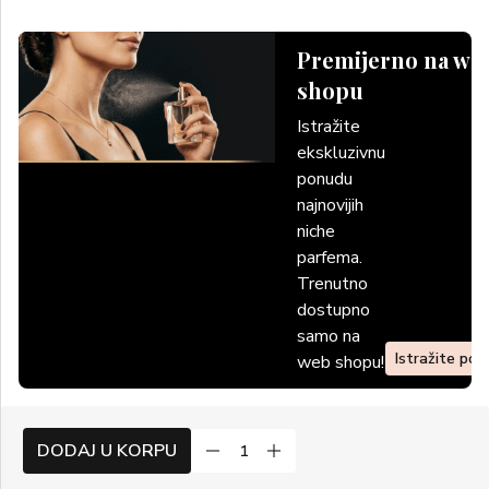
Premijerno na we
shopu
Istražite
ekskluzivnu
ponudu
najnovijih
niche
parfema.
Trenutno
dostupno
samo na
Istražite po
web shopu!
DODAJ U KORPU