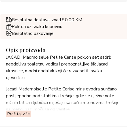
Besplatna dostava iznad 90,00 KM
Poklon uz svaku kupovinu
Besplatno pakovanje
Opis proizvoda
JACADI Madmoiselle Petite Cerise poklon set sadrži
neodoljivu toaletnu vodicu i prepoznatljive šik Jacadi
ukosnice, modni dodatak koji će razveseliti svaku
djevojčicu.
Jacadi Mademoiselle Petite Cerise miris evocira sunčano
poslijepodne pod stablima trešnje, gdje se nježne note
ružinih latica i ljubičica miješaju sa sočnim tonovima trešnje
na mekoj bazi mošusa od vanilije.
Pročitaj više
Olfatorna piramida: