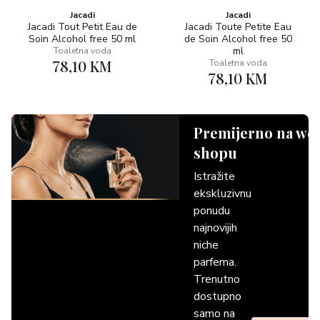
Jacadi
Jacadi
Jacadi Tout Petit Eau de
Jacadi Toute Petite Eau
Soin Alcohol free 50 ml
de Soin Alcohol free 50
ml
Toaletna voda
78,10 KM
Toaletna voda
78,10 KM
Premijerno na we
shopu
Istražite
ekskluzivnu
ponudu
najnovijih
niche
parfema.
Trenutno
dostupno
samo na