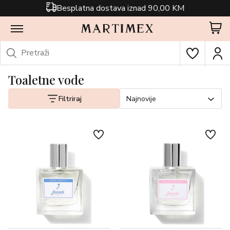
Besplatna dostava iznad 90,00 KM
Toaletne vode
Filtriraj
Najnovije