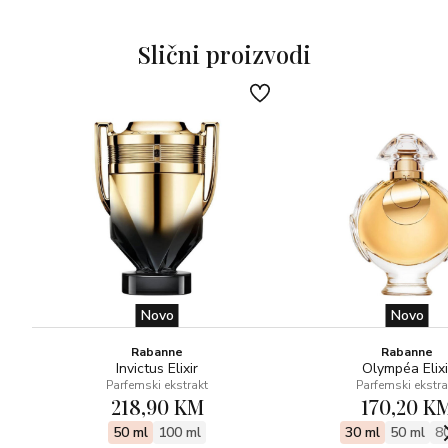
Olfatorna piramida:
Glavne note:crvena jabuka, zelena dinja,
Slični proizvodi
Note srca: egipatski jasmin, orlovi nokti
Bazne note: bijeli mošus, sandalovina
Novo
Novo
Rabanne
Rabanne
Invictus Elixir
Olympéa Elixi
Parfemski ekstrakt
Parfemski ekstra
218,90 KM
170,20 K
50 ml
100 ml
30 ml
50 ml
8