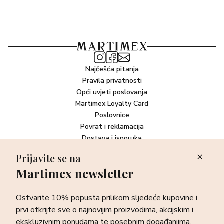
Najčešća pitanja
Pravila privatnosti
Opći uvjeti poslovanja
Martimex Loyalty Card
Poslovnice
Povrat i reklamacija
Dostava i isporuka
Plaćanje robe
Prijavite se na
Martimex newsletter
Newsletter
Ostvarite 10% popusta prilikom sljedeće kupovine i prvi otkrijte
Ostvarite 10% popusta prilikom sljedeće kupovine i
sve o najnovijim proizvodima, akcijskim i ekskluzivnim
ponudama te posebnim događanjima.
prvi otkrijte sve o najnovijim proizvodima, akcijskim i
ekskluzivnim ponudama te posebnim događanjima.