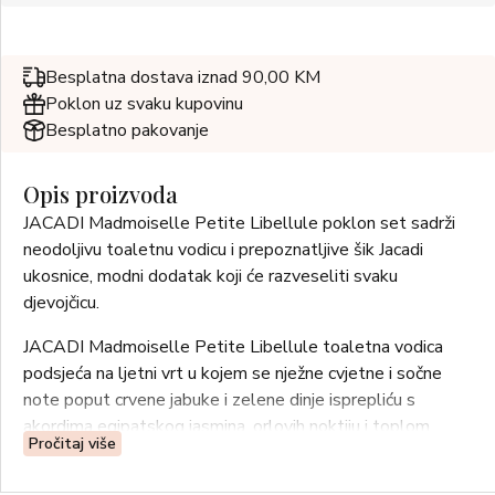
Besplatna dostava iznad 90,00 KM
Poklon uz svaku kupovinu
Besplatno pakovanje
Opis proizvoda
JACADI Madmoiselle Petite Libellule poklon set sadrži
neodoljivu toaletnu vodicu i prepoznatljive šik Jacadi
ukosnice, modni dodatak koji će razveseliti svaku
djevojčicu.
JACADI Madmoiselle Petite Libellule toaletna vodica
podsjeća na ljetni vrt u kojem se nježne cvjetne i sočne
note poput crvene jabuke i zelene dinje isprepliću s
akordima egipatskog jasmina, orlovih noktiju i toplom
Pročitaj više
bazom koja spaja bijeli mošus i sandalovinu.