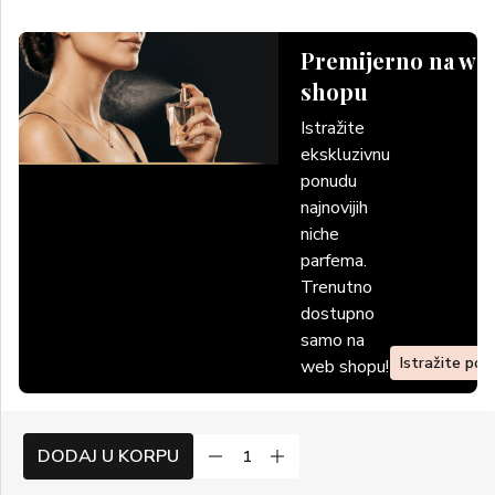
Premijerno na we
shopu
Istražite
ekskluzivnu
ponudu
najnovijih
niche
parfema.
Trenutno
dostupno
samo na
Istražite po
web shopu!
DODAJ U KORPU