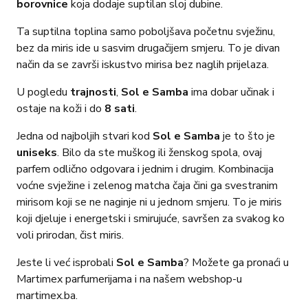
borovnice
koja dodaje suptilan sloj dubine.
Ta suptilna toplina samo poboljšava početnu svježinu,
bez da miris ide u sasvim drugačijem smjeru. To je divan
način da se završi iskustvo mirisa bez naglih prijelaza.
U pogledu
trajnosti
,
Sol e Samba
ima dobar učinak i
ostaje na koži i do
8 sati
.
Jedna od najboljih stvari kod
Sol e Samba
je to što je
uniseks
. Bilo da ste muškog ili ženskog spola, ovaj
parfem odlično odgovara i jednim i drugim. Kombinacija
voćne svježine i zelenog matcha čaja čini ga svestranim
mirisom koji se ne naginje ni u jednom smjeru. To je miris
koji djeluje i energetski i smirujuće, savršen za svakog ko
voli prirodan, čist miris.
Jeste li već isprobali
Sol e Samba
? Možete ga pronaći u
Martimex parfumerijama i na našem webshop-u
martimex.ba.