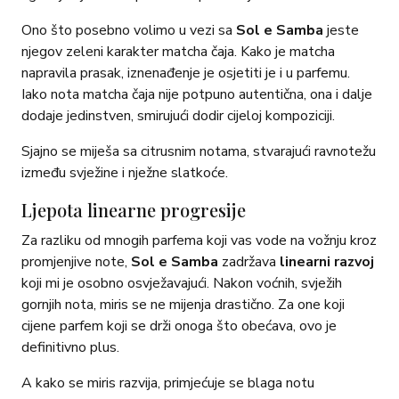
Ono što posebno volimo u vezi sa
Sol e Samba
jeste
njegov zeleni karakter matcha čaja. Kako je matcha
napravila prasak, iznenađenje je osjetiti je i u parfemu.
Iako nota matcha čaja nije potpuno autentična, ona i dalje
dodaje jedinstven, smirujući dodir cijeloj kompoziciji.
Sjajno se miješa sa citrusnim notama, stvarajući ravnotežu
između svježine i nježne slatkoće.
Ljepota linearne progresije
Za razliku od mnogih parfema koji vas vode na vožnju kroz
promjenjive note,
Sol e Samba
zadržava
linearni razvoj
koji mi je osobno osvježavajući. Nakon voćnih, svježih
gornjih nota, miris se ne mijenja drastično. Za one koji
cijene parfem koji se drži onoga što obećava, ovo je
definitivno plus.
A kako se miris razvija, primjećuje se blaga notu