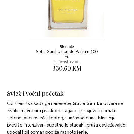
Birkholz
Sol e Samba Eau de Parfum 100
ml
Parfemska voda
330,60 KM
Svjež i voćni početak
Od trenutka kada ga nanesete,
Sol e Samba
otvara se
živahnim, voćnim praskom. Lagano je, svježe i pomalo
zeleno, budi osjećaj toplog, sunčanog dana. Miris nije
previše intenzivan; suptilno je sladak i pruža osvježavajući
ugođaj koji odmah podiže raspoloženje.