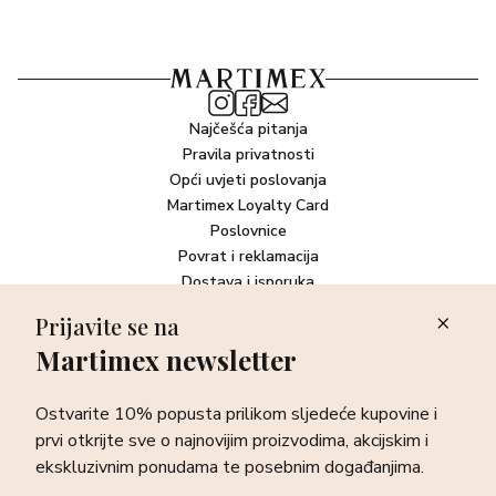
Najčešća pitanja
Pravila privatnosti
Opći uvjeti poslovanja
Martimex Loyalty Card
Poslovnice
Povrat i reklamacija
Dostava i isporuka
Plaćanje robe
Prijavite se na
Martimex newsletter
Newsletter
Ostvarite 10% popusta prilikom sljedeće kupovine i prvi otkrijte
Ostvarite 10% popusta prilikom sljedeće kupovine i
sve o najnovijim proizvodima, akcijskim i ekskluzivnim
ponudama te posebnim događanjima.
prvi otkrijte sve o najnovijim proizvodima, akcijskim i
ekskluzivnim ponudama te posebnim događanjima.
Prijava