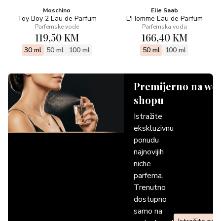
Moschino
Elie Saab
Toy Boy 2 Eau de Parfum
L'Homme Eau de Parfum
Parfemske vode
Parfemska voda
119,50 KM
166,40 KM
30 ml
50 ml
100 ml
50 ml
100 ml
Premijerno na we
shopu
Istražite
ekskluzivnu
ponudu
najnovijih
niche
parfema.
Trenutno
dostupno
samo na