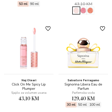
43,10 KM
50 ml
90 ml
Naj Oleari
Salvatore Ferragamo
Click On Me Spicy Lip
Signorina Libera Eau de
Plumper
Parfum
Sjajilo za volumen usana
Parfemska voda
43,10 KM
129,40 KM
30 ml
50 ml
100 ml