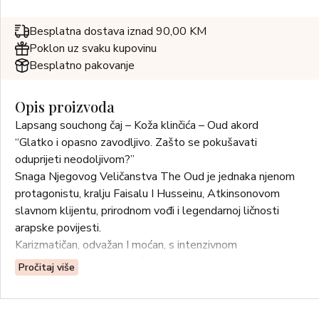
Besplatna dostava iznad 90,00 KM
Poklon uz svaku kupovinu
Besplatno pakovanje
Opis proizvoda
Lapsang souchong čaj – Koža klinčića – Oud akord
“Glatko i opasno zavodljivo. Zašto se pokušavati
oduprijeti neodoljivom?”
Snaga Njegovog Veličanstva The Oud je jednaka njenom
protagonistu, kralju Faisalu I Husseinu, Atkinsonovom
slavnom klijentu, prirodnom vođi i legendarnoj ličnosti
arapske povijesti.
Karizmatičan, odvažan I moćan, s intenzivnom
zadimljenosti mirisa odvažan je savez rijetke kvalitete
Pročitaj više
prirodne esencije ouda iz Laosa zajedno s iznimno
složenim akordom čaja Lapsang Souchong.