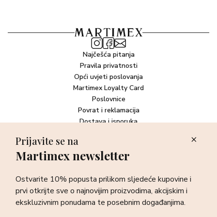
Najčešća pitanja
Pravila privatnosti
Opći uvjeti poslovanja
Martimex Loyalty Card
Poslovnice
Povrat i reklamacija
Dostava i isporuka
Plaćanje robe
Prijavite se na
Martimex newsletter
Newsletter
Ostvarite 10% popusta prilikom sljedeće kupovine i prvi otkrijte
Ostvarite 10% popusta prilikom sljedeće kupovine i
sve o najnovijim proizvodima, akcijskim i ekskluzivnim
ponudama te posebnim događanjima.
prvi otkrijte sve o najnovijim proizvodima, akcijskim i
ekskluzivnim ponudama te posebnim događanjima.
Prijava