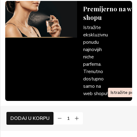
Premijerno na we
shopu
Istražite
ekskluzivnu
ponudu
najnovijih
niche
parfema.
Trenutno
dostupno
samo na
Istražite po
web shopu!
DODAJ U KORPU