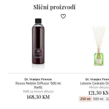
Slični proizvodi
Dr. Vranjes Firenze
Dr. Vranjes Fire
Rosso Nobile Diffusor 500 ml
Limone Cedrato Di
Refill
Mirisni difuzor
121,30 K
Refil za mirisni difuzor
168,30 KM
250 ml
500 ml
1