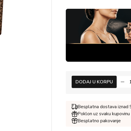
DODAJ U KORPU
Besplatna dostava iznad
Poklon uz svaku kupovinu
Besplatno pakovanje