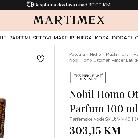
Besplatna dostava iznad 90,00 KM
CHE
PARFEMI
SETOVI
MAKEUP
NJEGA
KOSA
DODACI
Početna
Niche
Muški niche
P
Nobil Homo Ottoman Amber Eau de
Nobil Homo O
Parfum 100 m
Parfemske vode
SKU: VM4911
303,15 KM