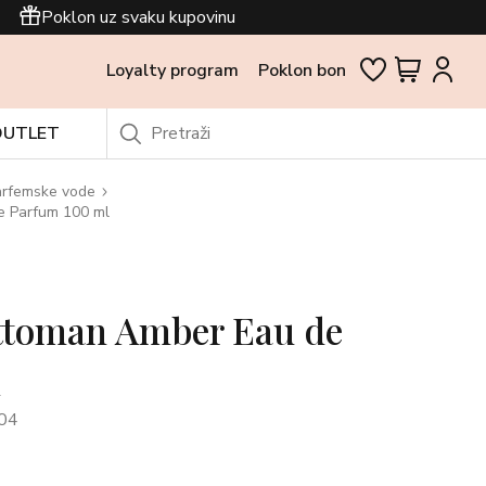
Poklon uz svaku kupovinu
Loyalty program
Poklon bon
OUTLET
arfemske vode
 Parfum 100 ml
ttoman Amber Eau de
l
04