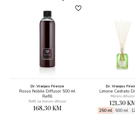
GORNJE NOTE: Limun, Grejp, Menta
BAZNE NOTE: Cedrovina, Vetiver, Mošus
NOTE SRCA: Đumbir, Geranija
Dr. Vranjes Firenze
Dr. Vranjes Fire
Rosso Nobile Diffusor 500 ml
Limone Cedrato Di
Refill
Mirisni difuzor
121,30 K
Refil za mirisni difuzor
168,30 KM
250 ml
500 ml
1