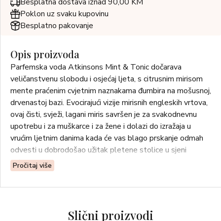
Besplatna dostava iznad 90,00 KM
Poklon uz svaku kupovinu
Besplatno pakovanje
Opis proizvoda
Parfemska voda Atkinsons Mint & Tonic dočarava
veličanstvenu slobodu i osjećaj ljeta, s citrusnim mirisom
mente praćenim cvjetnim naznakama đumbira na mošusnoj,
drvenastoj bazi. Evocirajući vizije mirisnih engleskih vrtova,
ovaj čisti, svježi, lagani miris savršen je za svakodnevnu
upotrebu i za muškarce i za žene i dolazi do izražaja u
vrućim ljetnim danima kada će vas blago prskanje odmah
odvesti u dobrodošao užitak pletene stolice u sjeni
zelene vrbe.
Pročitaj više
OLFAKTORNA OBITELJ: Citrusi
Slični proizvodi