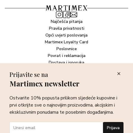
Najčešća pitanja
Pravila privatnosti
Opći uvjeti poslovanja
Martimex Loyalty Card
Poslovnice
Povrat i reklamacija
Dostava i isporuka
Plaćanje robe
Prijavite se na
Martimex newsletter
Newsletter
Ostvarite 10% popusta prilikom sljedeće kupovine i prvi otkrijte
Ostvarite 10% popusta prilikom sljedeće kupovine i
sve o najnovijim proizvodima, akcijskim i ekskluzivnim
ponudama te posebnim događanjima.
prvi otkrijte sve o najnovijim proizvodima, akcijskim i
ekskluzivnim ponudama te posebnim događanjima.
Prijava
Prijava