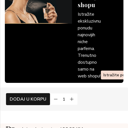
shopu
Istražite
ekskluzivnu
ponudu
najnovijih
niche
parfema.
Trenutno
dostupno
samo na
Istražite po
web shopu!
DODAJ U KORPU