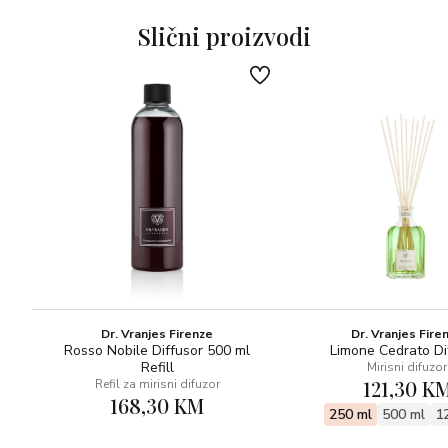
zemalja. Prevladavaju note cvijeta naranče, bijele breskve,
vodene ruže, mošusa, kašmira, mandarine i gorkog badema.
Slični proizvodi
Dr. Vranjes Firenze
Dr. Vranjes Fire
Rosso Nobile Diffusor 500 ml
Limone Cedrato Di
Refill
Mirisni difuzor
121,30 K
Refil za mirisni difuzor
168,30 KM
250 ml
500 ml
1