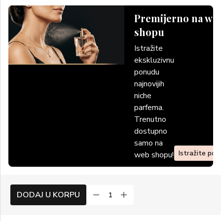
Premijerno na we
shopu
Istražite
ekskluzivnu
ponudu
najnovijih
niche
parfema.
Trenutno
dostupno
samo na
Istražite po
web shopu!
DODAJ U KORPU