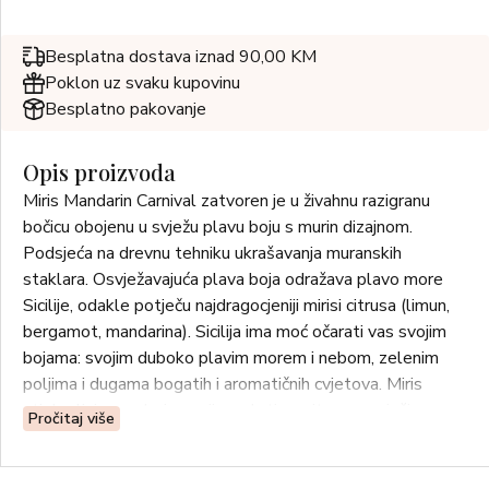
Besplatna dostava iznad 90,00 KM
Poklon uz svaku kupovinu
Besplatno pakovanje
Opis proizvoda
Miris Mandarin Carnival zatvoren je u živahnu razigranu
bočicu obojenu u svježu plavu boju s murin dizajnom.
Podsjeća na drevnu tehniku ukrašavanja muranskih
staklara. Osvježavajuća plava boja odražava plavo more
Sicilije, odakle potječu najdragocjeniji mirisi citrusa (limun,
bergamot, mandarina). Sicilija ima moć očarati vas svojim
bojama: svojim duboko plavim morem i nebom, zelenim
poljima i dugama bogatih i aromatičnih cvjetova. Miris
utjelovljuje ove boje svojim naletima citrusne svježine
Pročitaj više
najfinijih domaćih mandarina, a također, kroz slatkoću
tamarinda, podsjeća na auru i mističnost egzotičnih