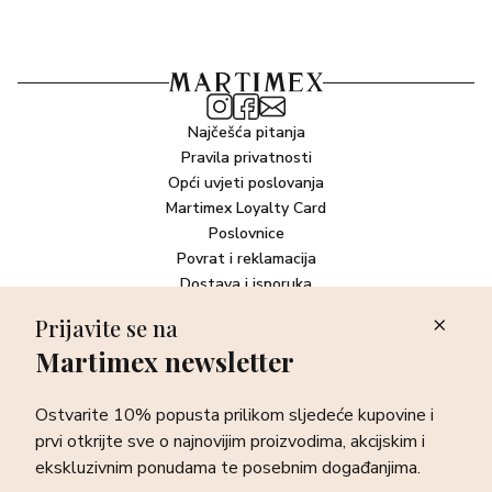
Najčešća pitanja
Pravila privatnosti
Opći uvjeti poslovanja
Martimex Loyalty Card
Poslovnice
Povrat i reklamacija
Dostava i isporuka
Plaćanje robe
Prijavite se na
Martimex newsletter
Newsletter
Ostvarite 10% popusta prilikom sljedeće kupovine i prvi otkrijte
Ostvarite 10% popusta prilikom sljedeće kupovine i
sve o najnovijim proizvodima, akcijskim i ekskluzivnim
ponudama te posebnim događanjima.
prvi otkrijte sve o najnovijim proizvodima, akcijskim i
ekskluzivnim ponudama te posebnim događanjima.
Prijava