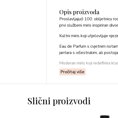
Opis proizvoda
Proslavljajući 100. obljetnicu r
prvi službeni miris inspiriran divo
Kultni miris koji utjelovljuje njezi
Eau de Parfum s cvjetnim notama,
jantara s višestrukim, ali posto
Moderan miris koji redefinira kla
isprepliću sa svježim crnim papr
Pročitaj više
Kultna ruža i nježni pupoljci ner
georgijevog drveta i melodičnog 
Doživite skladan spoj tradicije i
Slični proizvodi
dubinom stvarajući zadivljujući vi
OLFAKTIVNA KREACIJA: