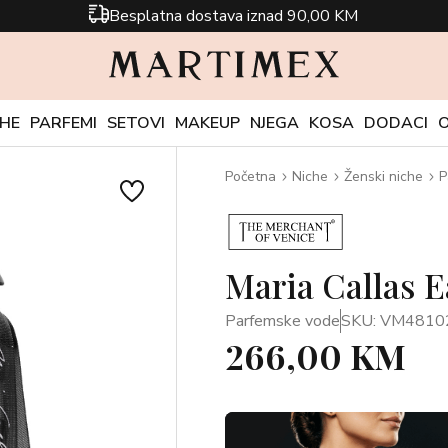
Besplatna dostava iznad 90,00 KM
CHE
PARFEMI
SETOVI
MAKEUP
NJEGA
KOSA
DODACI
Početna
Niche
Ženski niche
P
Maria Callas 
Parfemske vode
SKU: VM4810
266,00 KM