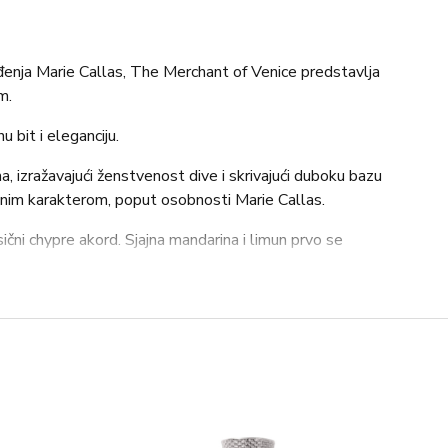
ođenja Marie Callas, The Merchant of Venice predstavlja
m.
nu bit i eleganciju.
 izražavajući ženstvenost dive i skrivajući duboku bazu
janim karakterom, poput osobnosti Marie Callas.
sični chypre akord. Sjajna mandarina i limun prvo se
om.
olija dodaju ženstvenost i eleganciju, dok dubina cedrovine,
Akigalawooda daje snagu i privlačnost kreaciji.
 modernosti s mirisom u kojem se svjetlina isprepliće s
brantni kontrast i ostavljajući trajan dojam.