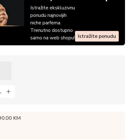
Istražite ekskluzivnu
ponudu najnovijih
niche parfema.
Trenutno dostupno
Istražite ponudu
samo na web shopu!
 90,00 KM