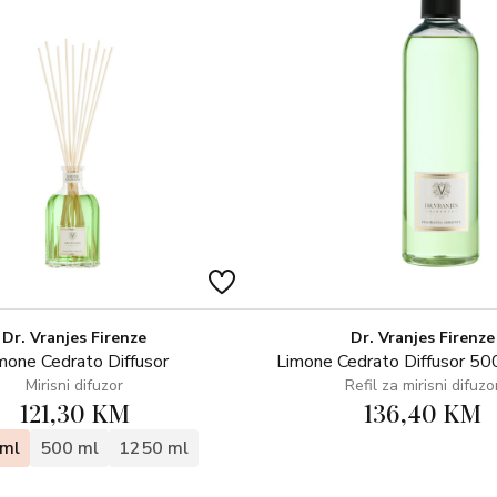
Gornje note: Limone Italia, Mand
Madagascar Orpur™
Note srca: Accordo Verde Crocca
Afrika Orpur™
Bazne note: Akigalawood™, Ge
cedro Virginia Orpur™
Dr. Vranjes Firenze
Dr. Vranjes Firenze
mone Cedrato Diffusor
Limone Cedrato Diffusor 500
Mirisni difuzor
Refil za mirisni difuzo
121,30 KM
136,40 KM
ml
500 ml
1250 ml