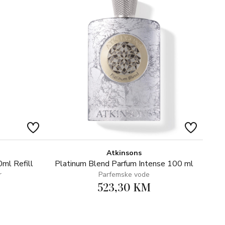
arino Integrale Italija Orpur™, Olio di pepe nero
nte, Accordo di Rosa e Ribes, Boccioli di Neroli Sjeverna
orgiwood™, Legno di cedro Texas Orpur™, Legno di
Atkinsons
ml Refill
Platinum Blend Parfum Intense 100 ml
r
Parfemske vode
523,30 KM