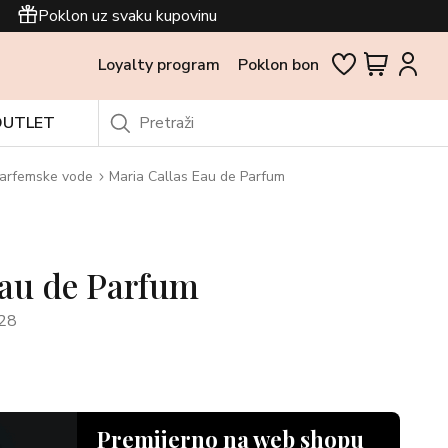
Poklon uz svaku kupovinu
Loyalty program
Poklon bon
OUTLET
arfemske vode
Maria Callas Eau de Parfum
Eau de Parfum
28
Premijerno na web shopu