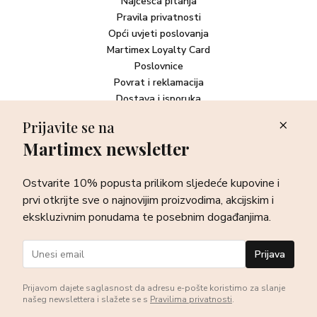
Najčešća pitanja
Pravila privatnosti
Opći uvjeti poslovanja
Martimex Loyalty Card
Poslovnice
Povrat i reklamacija
Dostava i isporuka
Plaćanje robe
Prijavite se na
Martimex newsletter
Newsletter
Ostvarite 10% popusta prilikom sljedeće kupovine i prvi otkrijte
Ostvarite 10% popusta prilikom sljedeće kupovine i
sve o najnovijim proizvodima, akcijskim i ekskluzivnim
ponudama te posebnim događanjima.
prvi otkrijte sve o najnovijim proizvodima, akcijskim i
ekskluzivnim ponudama te posebnim događanjima.
Prijava
Prijava
Prijavom dajete saglasnost da adresu e-pošte koristimo za slanje
našeg newslettera i slažete se s
Pravilima privatnosti
.
©Martimex 2026