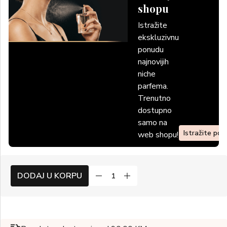
shopu
Istražite
ekskluzivnu
ponudu
najnovijih
niche
parfema.
Trenutno
dostupno
samo na
Istražite po
web shopu!
DODAJ U KORPU