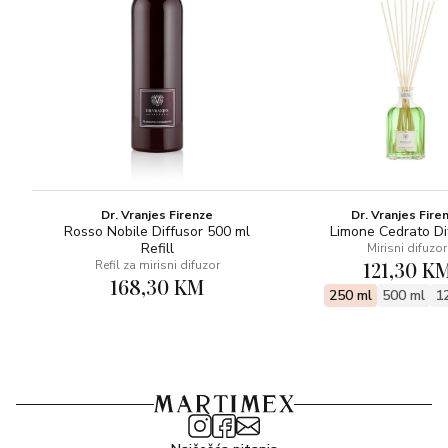
Dr. Vranjes Firenze
Dr. Vranjes Fire
Rosso Nobile Diffusor 500 ml
Limone Cedrato Di
Refill
Mirisni difuzor
121,30 K
Refil za mirisni difuzor
168,30 KM
250 ml
500 ml
1