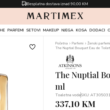
Besplatna dostava iznad 90,00 KM
CHE
PARFEMI
SETOVI
MAKEUP
NJEGA
KOSA
DODACI
Početna
Parfemi
Ženski parfem
The Nuptial Bouquet Eau de Toilet
The Nuptial Bo
ml
Toaletna voda
SKU: AT30503
337,10 KM