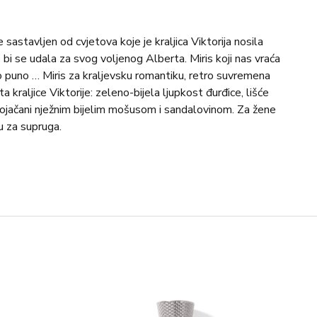
astavljen od cvjetova koje je kraljica Viktorija nosila
bi se udala za svog voljenog Alberta. Miris koji nas vraća
lo puno … Miris za kraljevsku romantiku, retro suvremena
 kraljice Viktorije: zeleno-bijela ljupkost đurđice, lišće
rte pojačani nježnim bijelim mošusom i sandalovinom. Za žene
u za supruga.