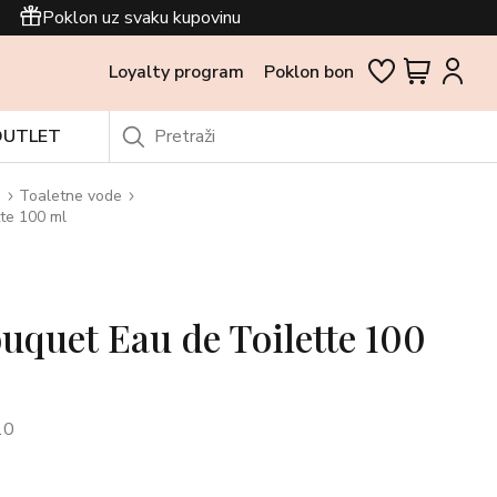
Poklon uz svaku kupovinu
Loyalty program
Poklon bon
OUTLET
i
Toaletne vode
te 100 ml
uquet Eau de Toilette 100
10