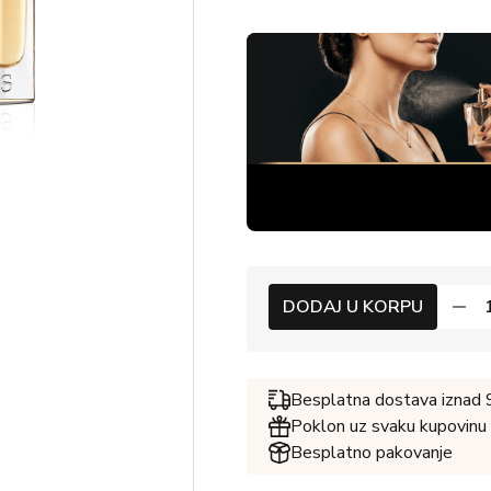
DODAJ U KORPU
Besplatna dostava iznad
Poklon uz svaku kupovinu
Besplatno pakovanje