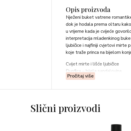
Opis proizvoda
Nježeni buket vatrene romantike s
dok je hodala prema oltaru kako 
u vrijeme kada je cvijeće govori
interpretacija mladenkinog buketa
ljubičice i najfiniji cvjetovi mi
koje traže princa na bijelom konj
Cvijet mirte i lišće ljubičice
Đurđica – bijela sandalovina
Pročitaj više
Slični proizvodi