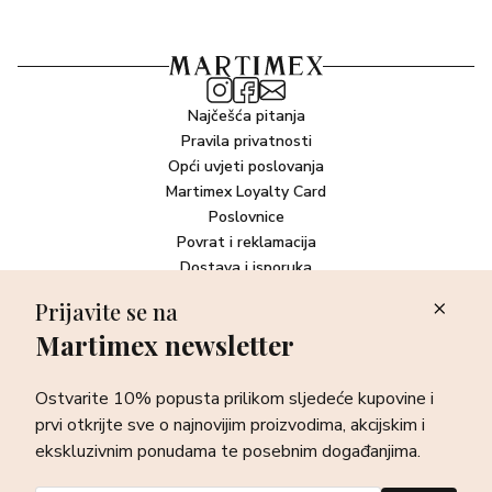
Najčešća pitanja
Pravila privatnosti
Opći uvjeti poslovanja
Martimex Loyalty Card
Poslovnice
Povrat i reklamacija
Dostava i isporuka
Plaćanje robe
Prijavite se na
Martimex newsletter
Newsletter
Ostvarite 10% popusta prilikom sljedeće kupovine i prvi otkrijte
Ostvarite 10% popusta prilikom sljedeće kupovine i
sve o najnovijim proizvodima, akcijskim i ekskluzivnim
ponudama te posebnim događanjima.
prvi otkrijte sve o najnovijim proizvodima, akcijskim i
ekskluzivnim ponudama te posebnim događanjima.
Prijava