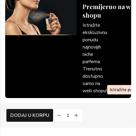
Premijerno na we
shopu
Istražite
ekskluzivnu
ponudu
najnovijih
niche
parfema.
Trenutno
dostupno
samo na
Istražite po
web shopu!
DODAJ U KORPU