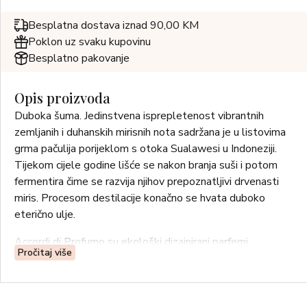
Besplatna dostava iznad 90,00 KM
Poklon uz svaku kupovinu
Besplatno pakovanje
Opis proizvoda
Duboka šuma. Jedinstvena isprepletenost vibrantnih
zemljanih i duhanskih mirisnih nota sadržana je u listovima
grma pačulija porijeklom s otoka Sualawesi u Indoneziji.
Tijekom cijele godine lišće se nakon branja suši i potom
fermentira čime se razvija njihov prepoznatljivi drvenasti
miris. Procesom destilacije konačno se hvata duboko
eterično ulje.
Accordi di Profumo su ekološki dizajnirani parfemi
Pročitaj više
izvanredne olfaktorne kvalitete koji su održivi za naš
okoliš. Sadrže sastojke iz odgovornog izvora koji hrane
zajednice iz kojih dolaze.