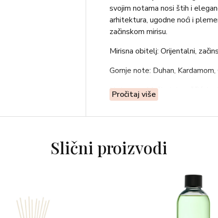
svojim notama nosi štih i elegan
arhitektura, ugodne noći i pleme
začinskom mirisu.
Mirisna obitelj: Orijentalni, začin
Gornje note: Duhan, Kardamom,
Note srca: Muškatni oraščić, Jan
Pročitaj više
Bazne note: Vanilija, Zrno tonke
Slični proizvodi