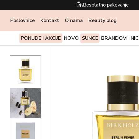
Besplatno pakovanje
Poslovnice
Kontakt
O nama
Beauty blog
PONUDE I AKCIJE
NOVO
SUNCE
BRANDOVI
NI