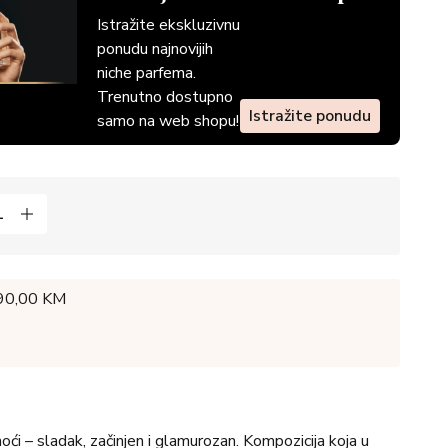
Istražite ekskluzivnu
ponudu najnovijih
niche parfema.
Trenutno dostupno
Istražite ponudu
samo na web shopu!
 90,00 KM
oći – sladak, začinjen i glamurozan. Kompozicija koja u