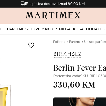
Besplatna dostava iznad 90,00 KM
CHE
PARFEMI
SETOVI
MAKEUP
NJEGA
KOSA
DODACI
Početna
Parfemi
Unisex parfem
Berlin Fever E
Parfemska voda
SKU: BIR1030
330,60 KM