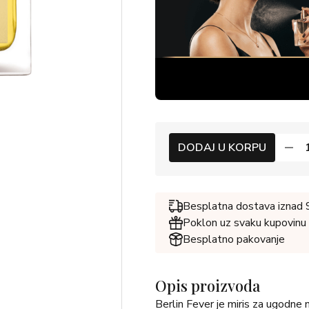
DODAJ U KORPU
Besplatna dostava iznad
Poklon uz svaku kupovinu
Besplatno pakovanje
Opis proizvoda
Berlin Fever je miris za ugodne n