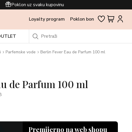
Poklon uz svaku kupovinu
Loyalty program
Poklon bon
OUTLET
i
Parfemske vode
Berlin Fever Eau de Parfum 100 ml
au de Parfum 100 ml
8
Premijerno na web shopu