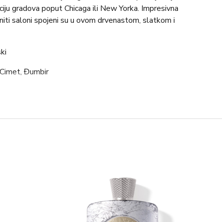
ciju gradova poput Chicaga ili New Yorka. Impresivna
niti saloni spojeni su u ovom drvenastom, slatkom i
ski
 Cimet, Đumbir
tar
, Pačuli, Mošus