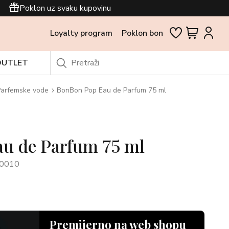
Poklon uz svaku kupovinu
Loyalty program
Poklon bon
OUTLET
arfemske vode
BonBon Pop Eau de Parfum 75 ml
u de Parfum 75 ml
0010
Premijerno na web shopu