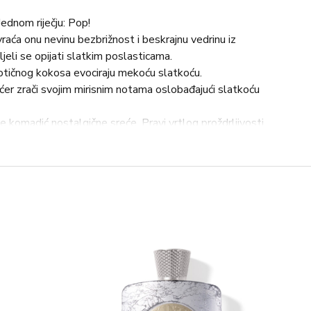
Jednom riječju: Pop!
vraća onu nevinu bezbrižnost i beskrajnu vedrinu iz
jeli se opijati slatkim poslasticama.
otičnog kokosa evociraju mekoću slatkoću.
Šećer zrači svojim mirisnim notama oslobađajući slatkoću
je komadić nostalgične sreće. Pravi vrtlog proždrljivosti
ntnim zagrljajem.
IJELA BRESKVA , KOKOS
 NOTE DRVA, SUHI JANTAR, MOŠUS
MANSKI