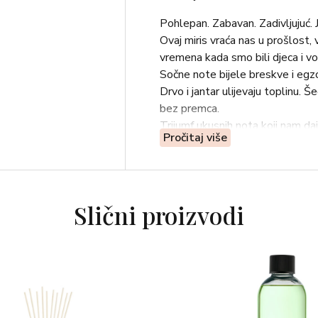
Pohlepan. Zabavan. Zadivljujuć. 
Ovaj miris vraća nas u prošlost, 
vremena kada smo bili djeca i vol
Sočne note bijele breskve i egz
Drvo i jantar ulijevaju toplinu. 
bez premca.
Trijumf ukusnih nota koji nam da
Pročitaj više
koji nas obavija slatkim i intriga
GORNJE NOTE: BERGAMOT, B
NOTE SRCA: JASMIN, PAČULI
BAZNE NOTE: SMEĐI ŠEĆER,
Slični proizvodi
OLFAKTIVNA OBITELJ: GUR
Parfumer: DOUGLAS MOREL