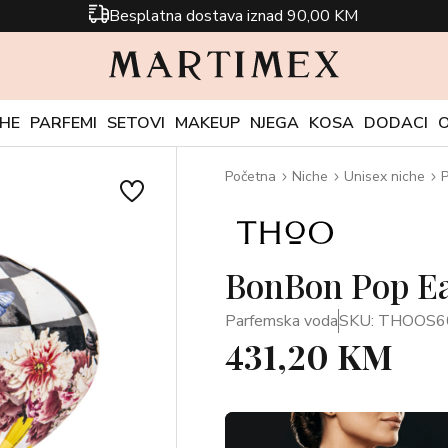
Besplatna dostava iznad 90,00 KM
CHE
PARFEMI
SETOVI
MAKEUP
NJEGA
KOSA
DODACI
Početna
Niche
Unisex niche
P
BonBon Pop Ea
Parfemska voda
SKU: THOOS6
431,20 KM