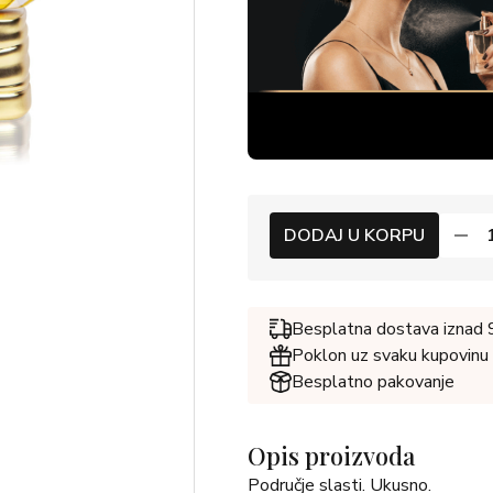
DODAJ U KORPU
Besplatna dostava iznad
Poklon uz svaku kupovinu
Besplatno pakovanje
Opis proizvoda
Područje slasti. Ukusno.