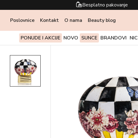
Besplatno pakovanje
Poslovnice
Kontakt
O nama
Beauty blog
PONUDE I AKCIJE
NOVO
SUNCE
BRANDOVI
NI