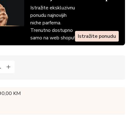
Istražite ekskluzivnu
ponudu najnovijih
niche parfema.
Trenutno dostupno
Istražite ponudu
samo na web shopu!
 90,00 KM