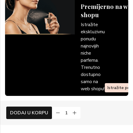
Premijerno na we
shopu
Istražite
ekskluzivnu
ponudu
najnovijih
niche
parfema.
Trenutno
dostupno
samo na
Istražite po
web shopu!
DODAJ U KORPU