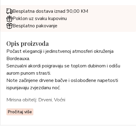
Besplatna dostava iznad 90,00 KM
Poklon uz svaku kupovinu
Besplatno pakovanje
Opis proizvoda
Počast eleganciji i jedinstvenoj atmosferi okruženja
Bordeauxa.
Senzualni akordi poigravaju se toplom dubinom i odišu
aurom punom strasti.
Note začinjene drvene bačve i oslobođene napetosti
ispunjavaju zvjezdanu noć.
Mirisna obitelj: Drveni, Voćni
Gornje note: kardamom, gvatemalski bergamot, jabuka
Pročitaj više
Note srca: Kadulja, Ruža, Jasmin