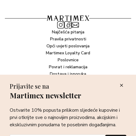
Najčešća pitanja
Pravila privatnosti
Opći uvjeti poslovanja
Martimex Loyalty Card
Poslovnice
Povrat i reklamacija
Dostava i isporuka
Plaćanje robe
Prijavite se na
Martimex newsletter
Newsletter
Ostvarite 10% popusta prilikom sljedeće kupovine i prvi otkrijte
Ostvarite 10% popusta prilikom sljedeće kupovine i
sve o najnovijim proizvodima, akcijskim i ekskluzivnim
ponudama te posebnim događanjima.
prvi otkrijte sve o najnovijim proizvodima, akcijskim i
ekskluzivnim ponudama te posebnim događanjima.
Prijava