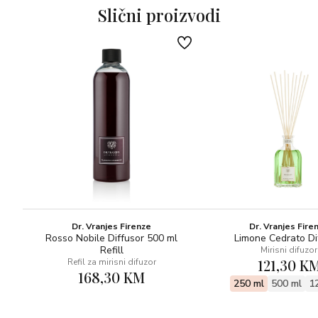
Donje note: vanilija, mošus, pačuli, sandalovina
Slični proizvodi
Koncentracija ulja u mirisu: 20%
Dr. Vranjes Firenze
Dr. Vranjes Fire
Rosso Nobile Diffusor 500 ml
Limone Cedrato Di
Refill
Mirisni difuzor
121,30 K
Refil za mirisni difuzor
168,30 KM
250 ml
500 ml
1