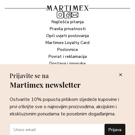
Najčešća pitanja
Pravila privatnosti
Opći uvjeti poslovanja
Martimex Loyalty Card
Poslovnice
Povrat i reklamacija
Dostava i isporuka
Plaćanje robe
Prijavite se na
Martimex newsletter
Newsletter
Ostvarite 10% popusta prilikom sljedeće kupovine i prvi otkrijte
Ostvarite 10% popusta prilikom sljedeće kupovine i
sve o najnovijim proizvodima, akcijskim i ekskluzivnim
ponudama te posebnim događanjima.
prvi otkrijte sve o najnovijim proizvodima, akcijskim i
ekskluzivnim ponudama te posebnim događanjima.
Prijava
Prijava