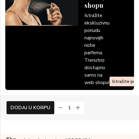
shopu
Istražite
ekskluzivnu
ponudu
najnovijih
niche
parfema.
Trenutno
dostupno
samo na
Istražite po
web shopu!
DODAJ U KORPU