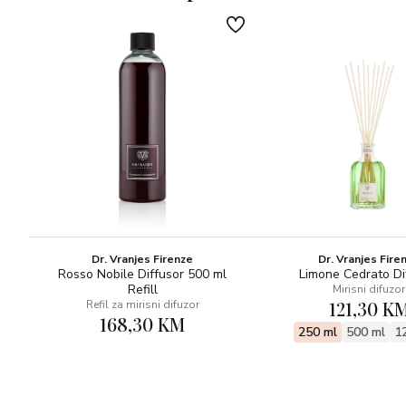
NOTE SRCA: PETIT-GRAIN, MIMOZA, KORIJANDAR,
MENTA
BAZNE NOTE: CEDROVO DRVO S MADAGASKARA,
VETIVER, IRIAN OUD
OLFAKTIVNA OBITELJ:TAJNO CVJETNO, DRVENASTO
Parfumer: CRISTIAN CALABRÒ
Dr. Vranjes Firenze
Dr. Vranjes Fire
Rosso Nobile Diffusor 500 ml
Limone Cedrato Di
Refill
Mirisni difuzor
121,30 K
Refil za mirisni difuzor
168,30 KM
250 ml
500 ml
1