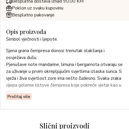
Besplatna dostava iznad 90,00 KM
Poklon uz svaku kupovinu
Besplatno pakovanje
Opis proizvoda
Simbol vječnosti i ljepote.
Sjena grana čempresa donosi trenutak olakšanja i
osvježava dušu.
Pjenušave note mandarine, limuna i bergamota otvaraju se
za uživanje u prvim okrepljujućim svjetlima izlaska sunca. S
vježa i živa svjetlost zore ima nešto čudesno. Svaka zraka
cijepa goleme listove čempresa koje pokreće vjetar kao u
plesu.
Pročitaj više
Na koži se aromatične i drvenaste varijacije razdvajaju i
preklapaju, dajući mirisu razoružavajuću dubinu.
GORNJE NOTE: LIMUN, BERGAMOT, STAR ANISE
Slični proizvodi
(BADIANE), MANDARINA