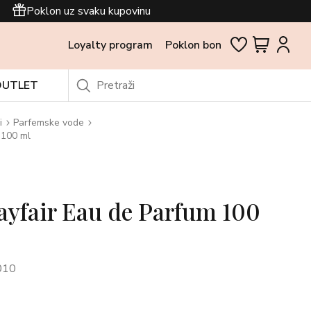
Poklon uz svaku kupovinu
Loyalty program
Poklon bon
OUTLET
i
Parfemske vode
 100 ml
ayfair Eau de Parfum 100
010