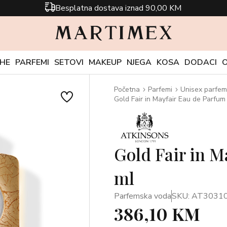
Besplatna dostava iznad 90,00 KM
CHE
PARFEMI
SETOVI
MAKEUP
NJEGA
KOSA
DODACI
Početna
Parfemi
Unisex parfem
Gold Fair in Mayfair Eau de Parfum
Gold Fair in M
ml
Parfemska voda
SKU: AT3031
386,10 KM