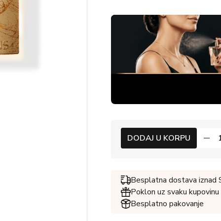
DODAJ U KORPU
Besplatna dostava iznad
Poklon uz svaku kupovinu
Besplatno pakovanje