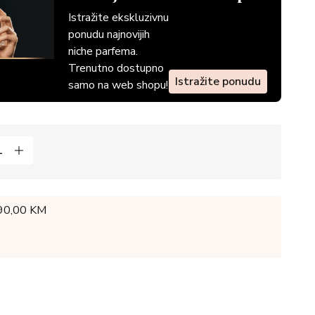
Istražite ekskluzivnu
ponudu najnovijih
niche parfema.
Trenutno dostupno
Istražite ponudu
samo na web shopu!
 90,00 KM