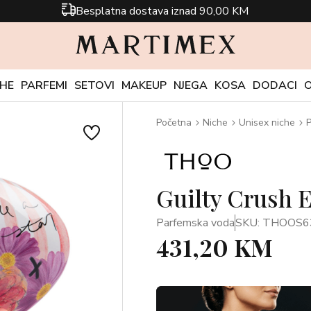
Besplatna dostava iznad 90,00 KM
CHE
PARFEMI
SETOVI
MAKEUP
NJEGA
KOSA
DODACI
Početna
Niche
Unisex niche
P
Guilty Crush 
Parfemska voda
SKU: THOOS6
431,20 KM