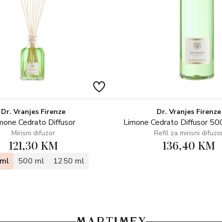
Parfumer: CRISTIAN CALABR
Dr. Vranjes Firenze
Dr. Vranjes Firenze
mone Cedrato Diffusor
Limone Cedrato Diffusor 500
Mirisni difuzor
Refil za mirisni difuzo
121,30 KM
136,40 KM
ml
500 ml
1250 ml