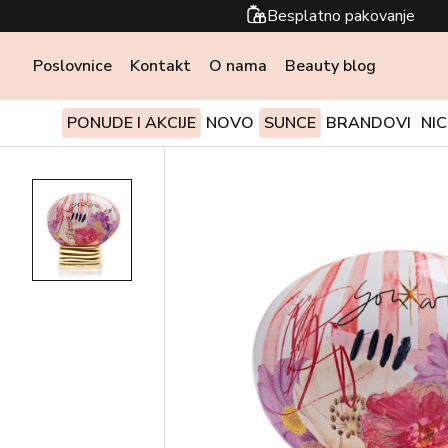
Besplatno pakovanje
Poslovnice
Kontakt
O nama
Beauty blog
PONUDE I AKCIJE
NOVO
SUNCE
BRANDOVI
NI