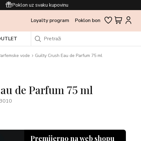
Poklon uz svaku kupovinu
Loyalty program
Poklon bon
OUTLET
arfemske vode
Guilty Crush Eau de Parfum 75 ml
Eau de Parfum 75 ml
3010
Premijerno na web shopu