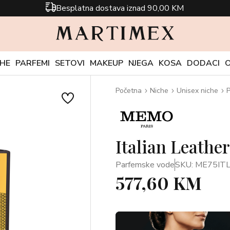
Besplatna dostava iznad 90,00 KM
CHE
PARFEMI
SETOVI
MAKEUP
NJEGA
KOSA
DODACI
Početna
Niche
Unisex niche
P
Italian Leathe
Parfemske vode
SKU: ME75IT
577,60 KM