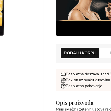
DODAJ U KORPU
Besplatna dostava iznad
Poklon uz svaku kupovinu
Besplatno pakovanje
Opis proizvoda
Miris svježih i zelenih listova raj