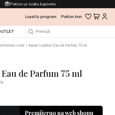
Poklon uz svaku kupovinu
Loyalty program
Poklon bon
OUTLET
arfemske vode
Italian Leather Eau de Parfum 75 ml
r Eau de Parfum 75 ml
LN
Premijerno na web shopu