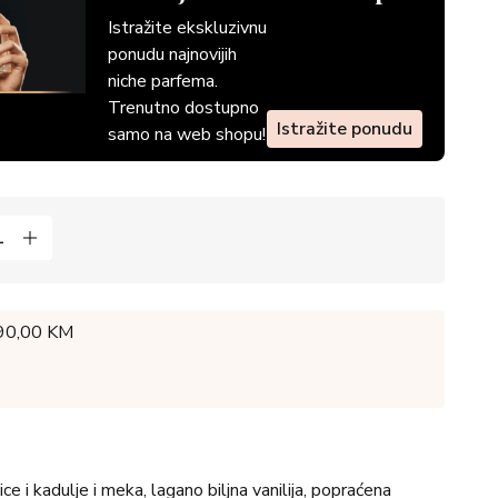
Istražite ekskluzivnu
ponudu najnovijih
niche parfema.
Trenutno dostupno
Istražite ponudu
samo na web shopu!
 90,00 KM
čice i kadulje i meka, lagano biljna vanilija, popraćena