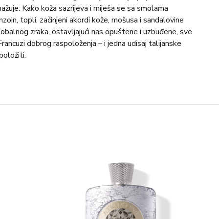
žuje. Kako koža sazrijeva i miješa se sa smolama
oin, topli, začinjeni akordi kože, mošusa i sandalovine
 obalnog zraka, ostavljajući nas opuštene i uzbuđene, sve
, Francuzi dobrog raspoloženja – i jedna udisaj talijanske
oložiti.