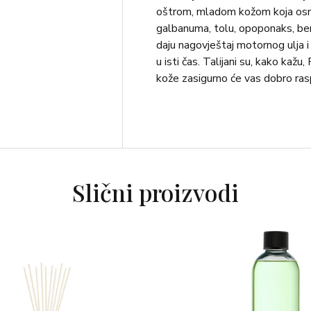
oštrom, mladom kožom koja osna
galbanuma, tolu, opoponaks, benz
daju nagovještaj motornog ulja i
u isti čas. Talijani su, kako kažu
kože zasigurno će vas dobro rasp
Slični proizvodi