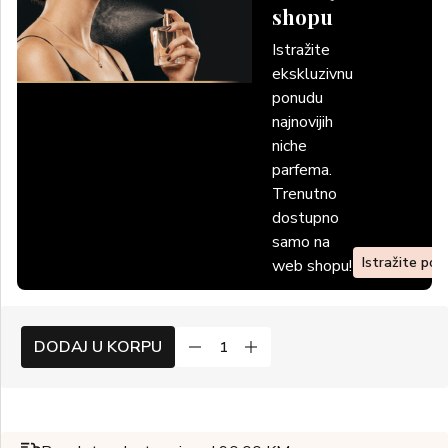
shopu
Istražite
ekskluzivnu
ponudu
najnovijih
niche
parfema.
Trenutno
dostupno
samo na
Istražite po
web shopu!
DODAJ U KORPU