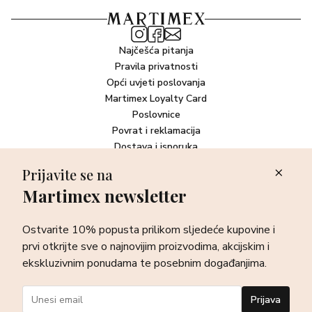
Najčešća pitanja
Pravila privatnosti
Opći uvjeti poslovanja
Martimex Loyalty Card
Poslovnice
Povrat i reklamacija
Dostava i isporuka
Plaćanje robe
Prijavite se na
Martimex newsletter
Newsletter
Ostvarite 10% popusta prilikom sljedeće kupovine i prvi otkrijte
Ostvarite 10% popusta prilikom sljedeće kupovine i
sve o najnovijim proizvodima, akcijskim i ekskluzivnim
ponudama te posebnim događanjima.
prvi otkrijte sve o najnovijim proizvodima, akcijskim i
ekskluzivnim ponudama te posebnim događanjima.
Prijava
Prijava