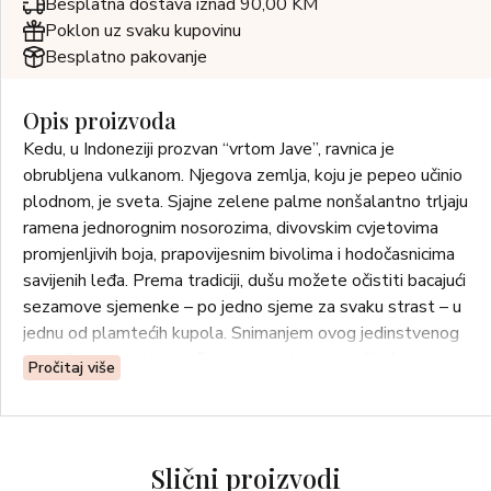
Besplatna dostava iznad 90,00 KM
Poklon uz svaku kupovinu
Besplatno pakovanje
Opis proizvoda
Kedu, u Indoneziji prozvan “vrtom Jave”, ravnica je
obrubljena vulkanom. Njegova zemlja, koju je pepeo učinio
plodnom, je sveta. Sjajne zelene palme nonšalantno trljaju
ramena jednorognim nosorozima, divovskim cvjetovima
promjenljivih boja, prapovijesnim bivolima i hodočasnicima
savijenih leđa. Prema tradiciji, dušu možete očistiti bacajući
sezamove sjemenke – po jedno sjeme za svaku strast – u
jednu od plamtećih kupola. Snimanjem ovog jedinstvenog
sastojka, uz prekrasnu živopisnu notu grejpa, Kedu nas
Pročitaj više
odvodi na jedno od najznačajnijih mjesta na svijetu.
Kedu se otvara s esencijom grejpa, prozračnom, sočnom i
svijetlom, isprekidanom s pratećim notama citrusa. Zelena
Slični proizvodi
paprika i frezija eksplodiraju poput topline vulkana,