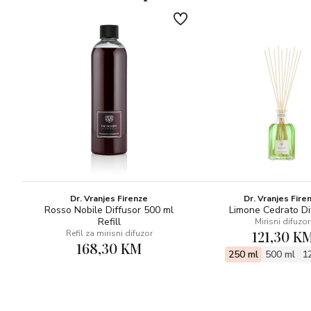
zagrijavajući sezam za cvjetni i svježi sastav, ali s
tostiranom složenošću. Ako sveto mjesto Kedu
predstavlja pročišćenje, onda su mirisi sljedeći trenuci:
lagan, svijetao, živopisan i slobodan poput ruže, božura,
bijelog mošusa i mahovine.
Dr. Vranjes Firenze
Dr. Vranjes Fire
Rosso Nobile Diffusor 500 ml
Limone Cedrato Di
Refill
Mirisni difuzor
121,30 K
Refil za mirisni difuzor
168,30 KM
250 ml
500 ml
1