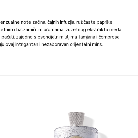
nzualne note začina, čajnih infuzija, ružičaste paprike i
cvjetnim i balzamičnim aromama izuzetnog ekstrakta meda
 pačuli, zajedno s esencijalnim uljima tamjana i čempresa,
u ovaj intrigantan i nezaboravan orijentalni miris.