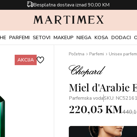
Besplatna dostava iznad 90,00 KM
CHE
PARFEMI
SETOVI
MAKEUP
NJEGA
KOSA
DODACI
Početna
Parfemi
Unisex parfem
AKCIJA
Miel d'Arabie 
Parfemska voda
SKU: NC5216
220,05 KM
440,