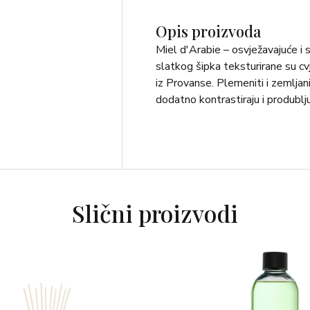
Opis proizvoda
Miel d'Arabie – osvježavajuće i se
slatkog šipka teksturirane su 
iz Provanse. Plemeniti i zemljani
dodatno kontrastiraju i produbljuj
Slični proizvodi