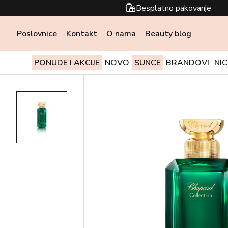
Besplatno pakovanje
Poslovnice
Kontakt
O nama
Beauty blog
PONUDE I AKCIJE
NOVO
SUNCE
BRANDOVI
NI