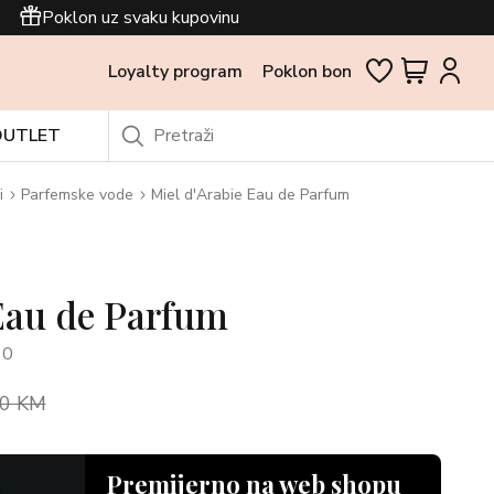
Poklon uz svaku kupovinu
Loyalty program
Poklon bon
OUTLET
i
Parfemske vode
Miel d'Arabie Eau de Parfum
Eau de Parfum
10
10 KM
Premijerno na web shopu