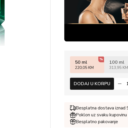
%
50 ml
100 ml
220,05 KM
313,95 KM
DODAJ U KORPU
Besplatna dostava iznad
Poklon uz svaku kupovinu
Besplatno pakovanje