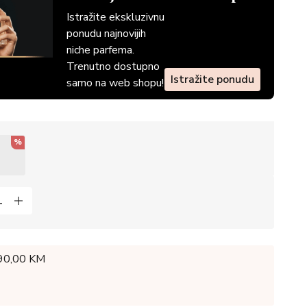
Istražite ekskluzivnu
ponudu najnovijih
niche parfema.
Trenutno dostupno
Istražite ponudu
samo na web shopu!
%
 90,00 KM