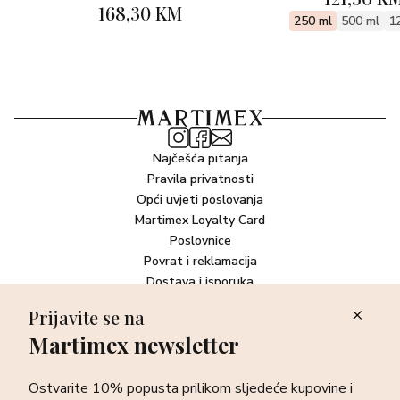
…LIGHT
168,30 KM
250 ml
500 ml
1
Svjetlo i lakoća odjednom. U svojoj novoj ulozi po narudžbi,
pačuli postaje življi, s većim sjajem. Manje je više, svjetlo je
gusto. Suprotnosti se privlače i Patchoulight je poput
mirisnog oksimorona, spoja kontrasta za neočekivani
susret.
Najčešća pitanja
Pravila privatnosti
Opći uvjeti poslovanja
Martimex Loyalty Card
Poslovnice
Povrat i reklamacija
Dostava i isporuka
Plaćanje robe
Prijavite se na
Martimex newsletter
Newsletter
Ostvarite 10% popusta prilikom sljedeće kupovine i prvi otkrijte
Ostvarite 10% popusta prilikom sljedeće kupovine i
sve o najnovijim proizvodima, akcijskim i ekskluzivnim