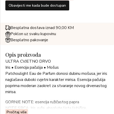
Obavijesti me kada bude dostupan
Besplatna dostava iznad 90,00 KM
Poklon uz svaku kupovinu
Besplatno pakovanje
Opis proizvoda
ULTRA CVJETNO DRVO
Iris • Esencija pačulija • Mošus
Patchoulight Eau de Parfum donosi dubinu mošusa, jer iris
naglašava duboki cvjetni karakter mirisa. Esencija pačulija
poprima moderan zaokret za stvaranje novog drvenastog
mirisa.
GORNJE NOTE: esencija ružičastog papra
NOTE SRCA: Iris, ruža, absolute lista ljubičice
Pročitaj više