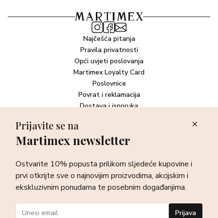
Najčešća pitanja
Pravila privatnosti
Opći uvjeti poslovanja
Martimex Loyalty Card
Poslovnice
Povrat i reklamacija
Dostava i isporuka
Plaćanje robe
Prijavite se na
Martimex newsletter
Newsletter
Ostvarite 10% popusta prilikom sljedeće kupovine i prvi otkrijte
Ostvarite 10% popusta prilikom sljedeće kupovine i
sve o najnovijim proizvodima, akcijskim i ekskluzivnim
ponudama te posebnim događanjima.
prvi otkrijte sve o najnovijim proizvodima, akcijskim i
ekskluzivnim ponudama te posebnim događanjima.
Prijava
Prijava