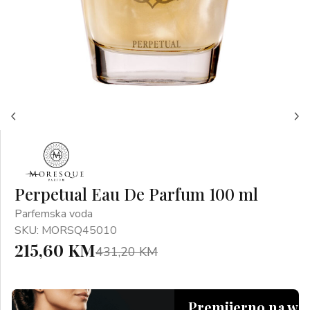
Perpetual Eau De Parfum 100 ml
Parfemska voda
SKU: MORSQ45010
215,60 KM
431,20 KM
Premijerno na we