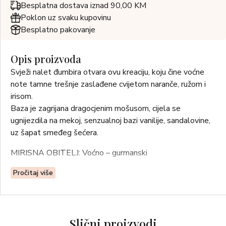
Besplatna dostava iznad 90,00 KM
Poklon uz svaku kupovinu
Besplatno pakovanje
Opis proizvoda
Svježi nalet đumbira otvara ovu kreaciju, koju čine voćne
note tamne trešnje zaslađene cvijetom naranče, ružom i
irisom.
Baza je zagrijana dragocjenim mošusom, cijela se
ugnijezdila na mekoj, senzualnoj bazi vanilije, sandalovine,
uz šapat smeđeg šećera.
MIRISNA OBITELJ: Voćno – gurmanski
GORNJE NOTE: trešnja, naranča, đumbir, badem
Pročitaj više
NOTE SRCA: ruža, jasmin, pačuli, perunika
BAZNE NOTE: vanilija, zrno tonke, smeđi šećer,
sandalovina, jantar, mošus
Slični proizvodi