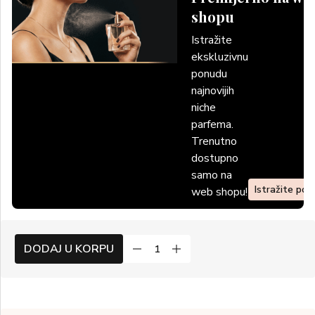
shopu
Istražite
ekskluzivnu
ponudu
najnovijih
niche
parfema.
Trenutno
dostupno
samo na
Istražite po
web shopu!
DODAJ U KORPU