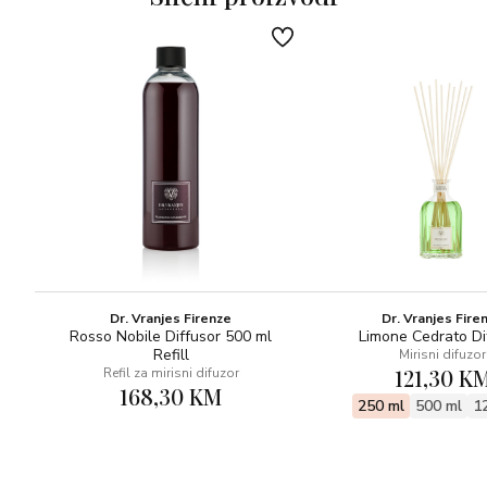
Dr. Vranjes Firenze
Dr. Vranjes Fire
Rosso Nobile Diffusor 500 ml
Limone Cedrato Di
Refill
Mirisni difuzor
121,30 K
Refil za mirisni difuzor
168,30 KM
250 ml
500 ml
1