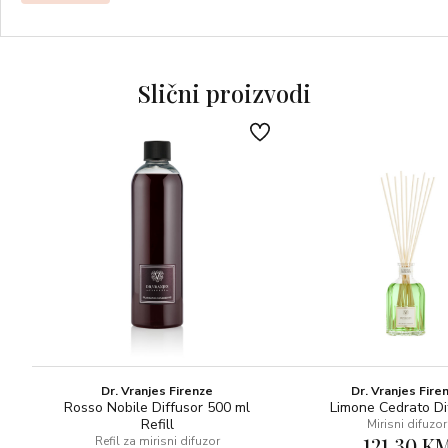
GORNJE NOTE: esencija ružičastog grejpa, esencija
mandarine, crnog ribiza
NOTE SRCA: rabarbara, absolute jasmina, liči
Slični proizvodi
BAZNE NOTE: esencija vetivera, mošus
Pomeloflow je čist miris bez alkohola. Njegova formula
nudi savršenu alkemiju između parfema i kože, s
dugotrajnim učinkom. Njegova hidratantna baza,
napravljena od molekule nove generacije, proizvedene od
organske, etičke i odgovorne šećerne trske, nudi više
osjetilnih kvaliteta i hrani vašu kožu tijekom dana.
POMELO…
Agrumi su na čelu ovog jarkog mirisa. Ulje ružičastog
pomela, ploda prvi put uzgojenog na Barbadosu 1750.
godine, nastao spojem slatke naranče i grejpa, miješa se s
Dr. Vranjes Firenze
Dr. Vranjes Fire
uljem kore mandarine s Madagaskara kako bi probudio
Rosso Nobile Diffusor 500 ml
Limone Cedrato Di
Refill
Mirisni difuzor
osjetila. Akord rabarbare dodaje kompoziciji živost,
121,30 K
Refil za mirisni difuzor