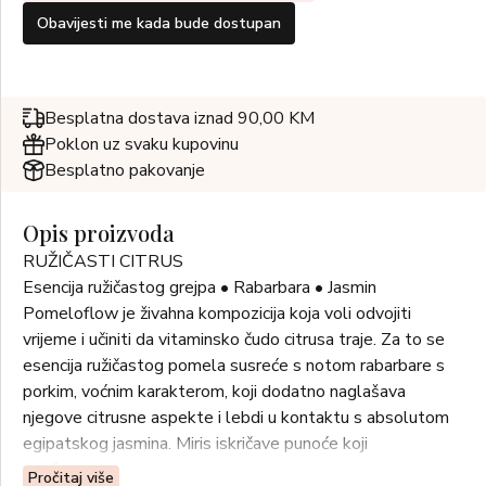
Obavijesti me kada bude dostupan
Besplatna dostava iznad 90,00 KM
Poklon uz svaku kupovinu
Besplatno pakovanje
Opis proizvoda
RUŽIČASTI CITRUS
Esencija ružičastog grejpa • Rabarbara • Jasmin
Pomeloflow je živahna kompozicija koja voli odvojiti
vrijeme i učiniti da vitaminsko čudo citrusa traje. Za to se
esencija ružičastog pomela susreće s notom rabarbare s
porkim, voćnim karakterom, koji dodatno naglašava
njegove citrusne aspekte i lebdi u kontaktu s absolutom
egipatskog jasmina. Miris iskričave punoće koji
oduševljava.
Pročitaj više