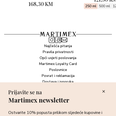
poletnost, svježinu i živahnost.
168,30 KM
250 ml
500 ml
1
…FLOW
Ova eksplozija puna vitamina tu ne prestaje. Elegantno se
razvija zahvaljujući prisutnosti absoluta egipatskog
jasmina, ulja geranija i ulja vetivera s Madagaskara koji
otvaraju miris citrusa na drugačiji način, nudeći mu kretanje,
Najčešća pitanja
širinu i dubinu. Rajski citrus, također poznat kao pomelo,
Pravila privatnosti
cvjeta dugo, a Pomeloflow, nježno raspršen, trenutak je
Opći uvjeti poslovanja
dobrodošle voćne klonulosti.
Martimex Loyalty Card
Poslovnice
Povrat i reklamacija
Dostava i isporuka
Plaćanje robe
Prijavite se na
Martimex newsletter
Newsletter
Ostvarite 10% popusta prilikom sljedeće kupovine i prvi otkrijte
Ostvarite 10% popusta prilikom sljedeće kupovine i
sve o najnovijim proizvodima, akcijskim i ekskluzivnim