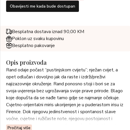
Obavijesti me kada bude dostupan
Besplatna dostava iznad 90,00 KM
Poklon uz svaku kupovinu
Besplatno pakovanje
Opis proizvoda
Rand odaje počast “pustinjskom cvijetu”; nježan cvijet, a
opet odlučan i dovoljno jak da raste i izdrži/preživi
najizazovnije okruženje. Rand ponosno stoji i bori se za
svoja uvjerenja bez ugrožavanja svoje prave prirode. Blago
koje dopušta da se nađe tamo gdje se najmanje očekuje.
Cvjetno-orijentalni miris ukorijenjen je u puderastom irisu iz
Firence. Dok njegovu jedinstvenost i spontanost slave
voćne, cvjetne i ružičaste note, njegovu postojanost i
dostojanstvo ponovno potvrđuje moćna, čvrsta i bogata
Pročitaj više