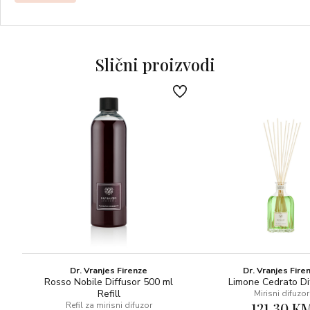
sandalovina iz Indonezije.
MIRISNA OBITELJ: Cvjetno – orijentalni
Slični proizvodi
GORNJE NOTE: zumbul, ananas, ružičasti papar
NOTE SRCA: ylang ylang, iris iz Firence
BAZNE NOTE: pačuli, benzoin rezinoid, sandalovina iz
Indonezije, mošus
Dr. Vranjes Firenze
Dr. Vranjes Fire
Rosso Nobile Diffusor 500 ml
Limone Cedrato Di
Refill
Mirisni difuzor
121,30 K
Refil za mirisni difuzor