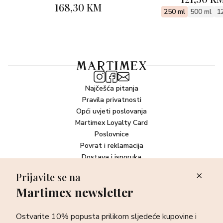
168,30 KM
250 ml
500 ml
1
Najčešća pitanja
Pravila privatnosti
Opći uvjeti poslovanja
Martimex Loyalty Card
Poslovnice
Povrat i reklamacija
Dostava i isporuka
Plaćanje robe
Prijavite se na
Martimex newsletter
Newsletter
Ostvarite 10% popusta prilikom sljedeće kupovine i prvi otkrijte
Ostvarite 10% popusta prilikom sljedeće kupovine i
sve o najnovijim proizvodima, akcijskim i ekskluzivnim