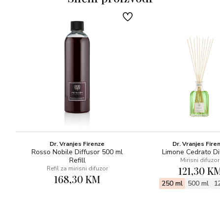
Dr. Vranjes Firenze
Dr. Vranjes Fire
Rosso Nobile Diffusor 500 ml
Limone Cedrato Di
Refill
Mirisni difuzor
121,30 K
Refil za mirisni difuzor
168,30 KM
250 ml
500 ml
1