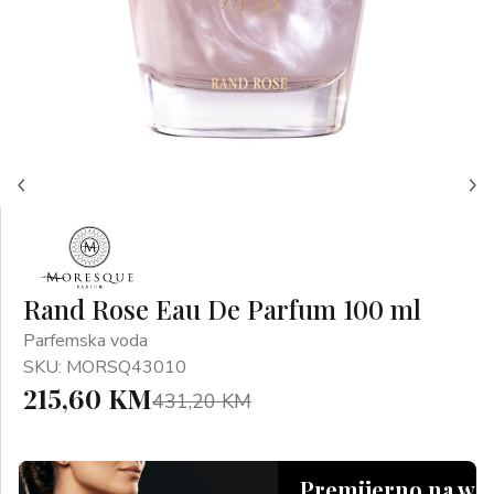
Rand Rose Eau De Parfum 100 ml
Parfemska voda
SKU: MORSQ43010
215,60 KM
431,20 KM
Premijerno na we