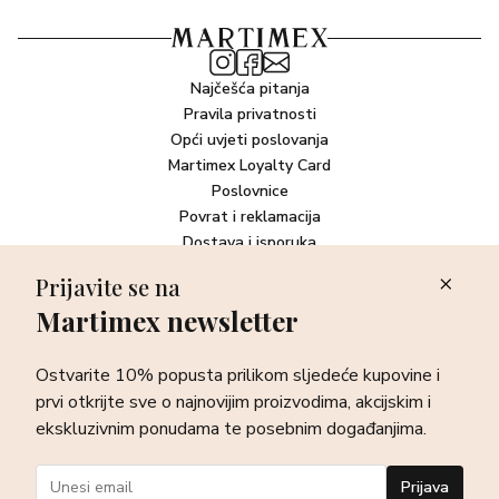
Najčešća pitanja
Pravila privatnosti
Opći uvjeti poslovanja
Martimex Loyalty Card
Poslovnice
Povrat i reklamacija
Dostava i isporuka
Plaćanje robe
Prijavite se na
Martimex newsletter
Newsletter
Ostvarite 10% popusta prilikom sljedeće kupovine i prvi otkrijte
Ostvarite 10% popusta prilikom sljedeće kupovine i
sve o najnovijim proizvodima, akcijskim i ekskluzivnim
ponudama te posebnim događanjima.
prvi otkrijte sve o najnovijim proizvodima, akcijskim i
ekskluzivnim ponudama te posebnim događanjima.
Prijava
Prijava