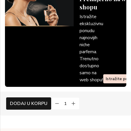
shopu
Istražite
ekskluzivnu
ponudu
najnovijih
niche
parfema.
Trenutno
dostupno
samo na
Istražite po
web shopu!
DODAJ U KORPU