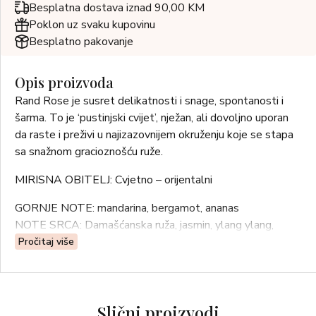
Besplatna dostava iznad 90,00 KM
Poklon uz svaku kupovinu
Besplatno pakovanje
Opis proizvoda
Rand Rose je susret delikatnosti i snage, spontanosti i
šarma. To je ‘pustinjski cvijet’, nježan, ali dovoljno uporan
da raste i preživi u najizazovnijem okruženju koje se stapa
sa snažnom gracioznošću ruže.
MIRISNA OBITELJ: Cvjetno – orijentalni
GORNJE NOTE: mandarina, bergamot, ananas
NOTE SRCA: Damašćanska ruža, jasmin, ylang ylang,
perunika
Pročitaj više
BAZNE NOTE: vanilija, drvo, pačuli, jantar, mošus, oud
Slični proizvodi