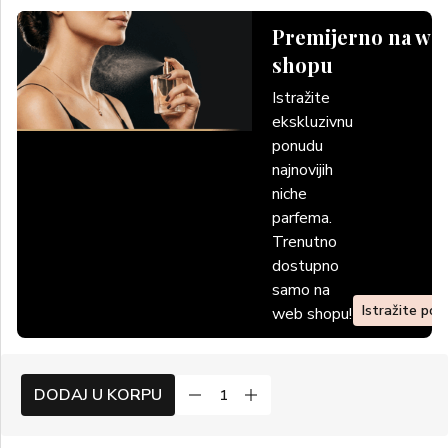
Premijerno na we
shopu
Istražite
ekskluzivnu
ponudu
najnovijih
niche
parfema.
Trenutno
dostupno
samo na
Istražite po
web shopu!
DODAJ U KORPU