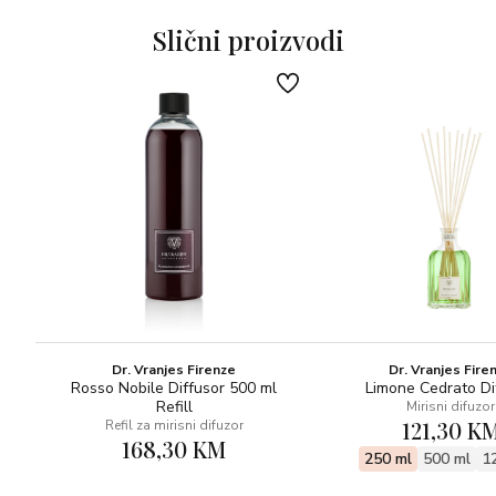
note, Vetiver, Šafran
Slični proizvodi
Dr. Vranjes Firenze
Dr. Vranjes Fire
Rosso Nobile Diffusor 500 ml
Limone Cedrato Di
Refill
Mirisni difuzor
121,30 K
Refil za mirisni difuzor
168,30 KM
250 ml
500 ml
1