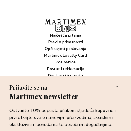
Najčešća pitanja
Pravila privatnosti
Opći uvjeti poslovanja
Martimex Loyalty Card
Poslovnice
Povrat i reklamacija
Dostava i isporuka
Plaćanje robe
Prijavite se na
Martimex newsletter
Newsletter
Ostvarite 10% popusta prilikom sljedeće kupovine i prvi otkrijte
Ostvarite 10% popusta prilikom sljedeće kupovine i
sve o najnovijim proizvodima, akcijskim i ekskluzivnim
ponudama te posebnim događanjima.
prvi otkrijte sve o najnovijim proizvodima, akcijskim i
ekskluzivnim ponudama te posebnim događanjima.
Prijava