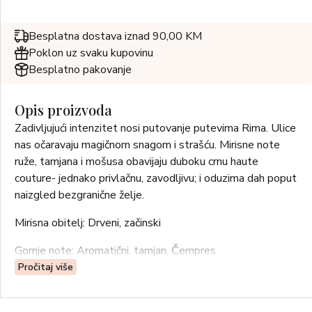
Besplatna dostava iznad 90,00 KM
Poklon uz svaku kupovinu
Besplatno pakovanje
Opis proizvoda
Zadivljujući intenzitet nosi putovanje putevima Rima. Ulice
nas očaravaju magičnom snagom i strašću. Mirisne note
ruže, tamjana i mošusa obavijaju duboku crnu haute
couture- jednako privlačnu, zavodljivu; i oduzima dah poput
naizgled bezgranične želje.
Mirisna obitelj: Drveni, začinski
Gornje note: Aromatični, tamjan, Čempres
Pročitaj više
Note srca: Ruža, Jasmin, Bijeli cvijet, Neven
Bazne note: Rockrose, Mošus, Praline, Pačuli, Drvenaste