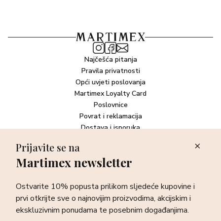
Najčešća pitanja
Pravila privatnosti
Opći uvjeti poslovanja
Martimex Loyalty Card
Poslovnice
Povrat i reklamacija
Dostava i isporuka
Plaćanje robe
Prijavite se na
Martimex newsletter
Newsletter
Ostvarite 10% popusta prilikom sljedeće kupovine i prvi otkrijte
Ostvarite 10% popusta prilikom sljedeće kupovine i
sve o najnovijim proizvodima, akcijskim i ekskluzivnim
ponudama te posebnim događanjima.
prvi otkrijte sve o najnovijim proizvodima, akcijskim i
ekskluzivnim ponudama te posebnim događanjima.
Prijava