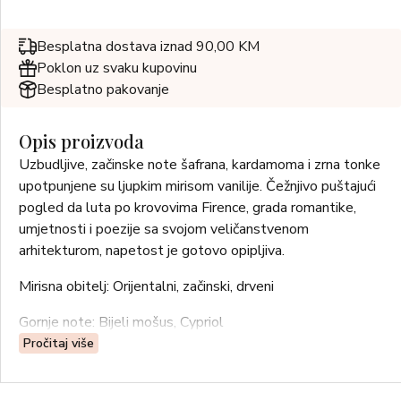
Besplatna dostava iznad 90,00 KM
Poklon uz svaku kupovinu
Besplatno pakovanje
Opis proizvoda
Uzbudljive, začinske note šafrana, kardamoma i zrna tonke
upotpunjene su ljupkim mirisom vanilije. Čežnjivo puštajući
pogled da luta po krovovima Firence, grada romantike,
umjetnosti i poezije sa svojom veličanstvenom
arhitekturom, napetost je gotovo opipljiva.
Mirisna obitelj: Orijentalni, začinski, drveni
Gornje note: Bijeli mošus, Cypriol
Pročitaj više
Note srca: Vanilija, Šafran, Kardamom
Bazne note: Zrno tonke, Drvo gujak