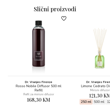
Slični proizvodi
Dr. Vranjes Firenze
Dr. Vranjes Fire
Rosso Nobile Diffusor 500 ml
Limone Cedrato Di
Refill
Mirisni difuzor
121,30 K
Refil za mirisni difuzor
168,30 KM
250 ml
500 ml
1