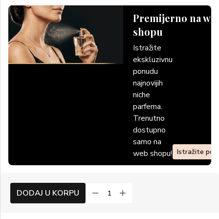
Premijerno na we
shopu
Istražite
ekskluzivnu
ponudu
najnovijih
niche
parfema.
Trenutno
dostupno
samo na
Istražite po
web shopu!
DODAJ U KORPU